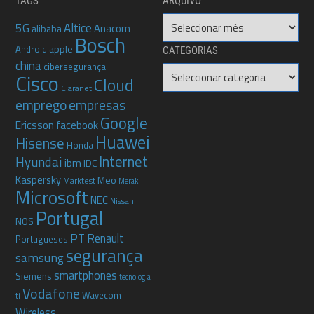
TAGS
ARQUIVO
Arquivo
5G
Altice
Anacom
alibaba
Bosch
apple
Android
CATEGORIAS
china
cibersegurança
Categorias
Cisco
Cloud
Claranet
emprego
empresas
Google
Ericsson
facebook
Huawei
Hisense
Honda
Internet
Hyundai
ibm
IDC
Kaspersky
Meo
Marktest
Meraki
Microsoft
NEC
Nissan
Portugal
NOS
PT
Renault
Portugueses
segurança
samsung
smartphones
Siemens
tecnologia
Vodafone
Wavecom
ti
Wireless