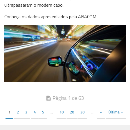
ultrapassaram o modem cabo.
Conheça os dados apresentados pela ANACOM.
Página 1 de 63
1
2
3
4
5
...
10
20
30
...
»
Última »