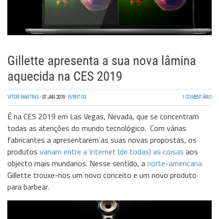
Gillette apresenta a sua nova lâmina
aquecida na CES 2019
VITOR MARTINS
·
07 JAN 2019
·
EVENTOS
1 COMENTÁRIO
É na CES 2019 em Las Vegas, Nevada, que se concentram
todas as atenções do mundo tecnológico. Com várias
fabricantes a apresentarem as suas novas propostas, os
produtos
variam entre a Internet (de todas) as coisas
aos
objecto mais mundanos. Nesse sentido, a
norte-americana
Gillette trouxe-nos um novo conceito e um novo produto
para barbear.