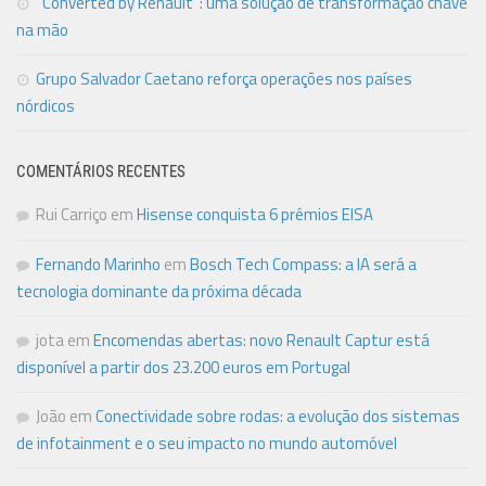
“Converted by Renault”: uma solução de transformação chave
na mão
Grupo Salvador Caetano reforça operações nos países
nórdicos
COMENTÁRIOS RECENTES
Rui Carriço
em
Hisense conquista 6 prémios EISA
Fernando Marinho
em
Bosch Tech Compass: a IA será a
tecnologia dominante da próxima década
jota
em
Encomendas abertas: novo Renault Captur está
disponível a partir dos 23.200 euros em Portugal
João
em
Conectividade sobre rodas: a evolução dos sistemas
de infotainment e o seu impacto no mundo automóvel