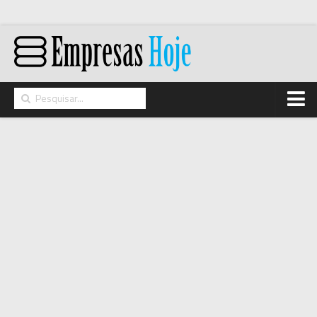
Home
Networking
Segurança
High Tech
Hosting/Cloud
I&D
Opinião
Storage