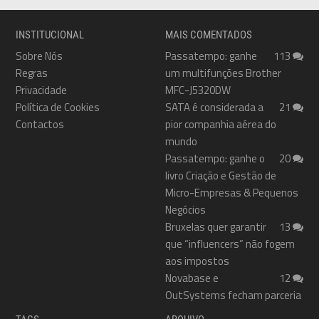
INSTITUCIONAL
MAIS COMENTADOS
Sobre Nós
Passatempo: ganhe
113
Regras
um multifunções Brother
Privacidade
MFC-J5320DW
Política de Cookies
SATA é considerada a
21
Contactos
pior companhia aérea do
mundo
Passatempo: ganhe o
20
livro Criação e Gestão de
Micro-Empresas & Pequenos
Negócios
Bruxelas quer garantir
13
que “influencers” não fogem
aos impostos
Novabase e
12
OutSystems fecham parceria