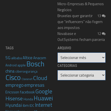
Micro-Empresas & Pequenos
Negócios
Bruxelas quer garantir
13
que “influencers” não fogem
aos impostos
Novabase e
12
OutSystems fecham parceria
TAGS
ARQUIVO
Arquivo
5G
Altice
Anacom
alibaba
Bosch
apple
Android
CATEGORIAS
china
cibersegurança
Categorias
Cisco
Cloud
Claranet
emprego
empresas
Google
Ericsson
facebook
Huawei
Hisense
Honda
Internet
Hyundai
ibm
IDC