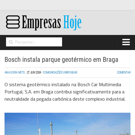
Home
Bosch instala parque geotérmico em Braga
Networking
ANA SOFIA NETO
·
27 JUN 2024
·
COMUNICAÇÕES UNIFICADAS
COMENTAR
Segurança
O sistema geotérmico instalado na Bosch Car Multimedia
High Tech
Portugal, S.A. em Braga contribui significativamente para a
neutralidade da pegada carbónica deste complexo industrial.
Hosting/Cloud
I&D
Opinião
Storage