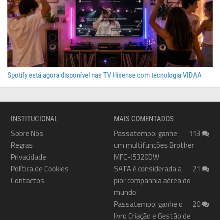
Spotify está agora disponível nas TV Hisense com tecnologia VIDAA
INSTITUCIONAL
MAIS COMENTADOS
Sobre Nós
Passatempo: ganhe
113
Regras
um multifunções Brother
Privacidade
MFC-J5320DW
Política de Cookies
SATA é considerada a
21
Contactos
pior companhia aérea do
mundo
Passatempo: ganhe o
20
livro Criação e Gestão de