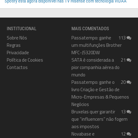
Spotify está agora disponível nas TV Hisense com tecnologia VIDAA
INSTITUCIONAL
MAIS COMENTADOS
Sobre Nós
Passatempo: ganhe
113
Regras
um multifunções Brother
Privacidade
MFC-J5320DW
Política de Cookies
SATA é considerada a
21
Contactos
pior companhia aérea do
mundo
Passatempo: ganhe o
20
livro Criação e Gestão de
Micro-Empresas & Pequenos
Negócios
Bruxelas quer garantir
13
que “influencers” não fogem
aos impostos
Novabase e
12