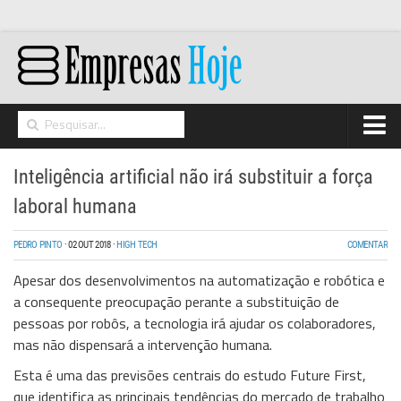
Home
Inteligência artificial não irá substituir a força
Networking
laboral humana
Segurança
PEDRO PINTO
·
02 OUT 2018
·
HIGH TECH
COMENTAR
High Tech
Apesar dos desenvolvimentos na automatização e robótica e
Hosting/Cloud
a consequente preocupação perante a substituição de
pessoas por robôs, a tecnologia irá ajudar os colaboradores,
I&D
mas não dispensará a intervenção humana.
Opinião
Esta é uma das previsões centrais do estudo Future First,
que identifica as principais tendências do mercado de trabalho
Storage