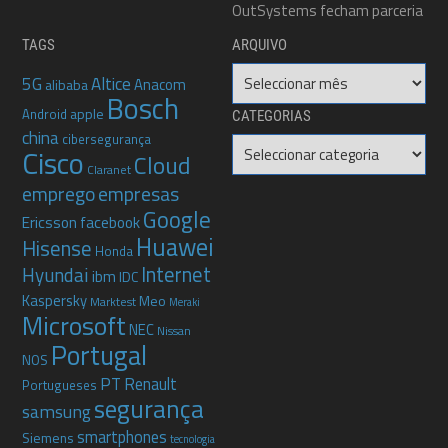
OutSystems fecham parceria
TAGS
ARQUIVO
Arquivo
5G
Altice
Anacom
alibaba
Bosch
apple
Android
CATEGORIAS
china
cibersegurança
Categorias
Cisco
Cloud
Claranet
emprego
empresas
Google
Ericsson
facebook
Huawei
Hisense
Honda
Internet
Hyundai
ibm
IDC
Kaspersky
Meo
Marktest
Meraki
Microsoft
NEC
Nissan
Portugal
NOS
PT
Renault
Portugueses
segurança
samsung
smartphones
Siemens
tecnologia