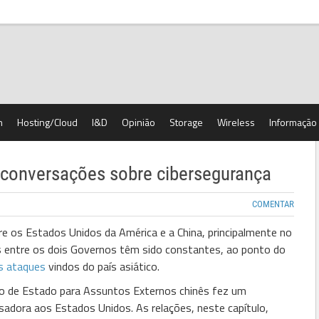
h
Hosting/Cloud
I&D
Opinião
Storage
Wireless
Informação
 conversações sobre cibersegurança
COMENTAR
re os Estados Unidos da América e a China, principalmente no
es entre os dois Governos têm sido constantes, ao ponto do
s ataques
vindos do país asiático.
ro de Estado para Assuntos Externos chinês fez um
dora aos Estados Unidos. As relações, neste capítulo,