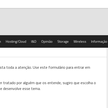
h
Hosting/Cloud
I&D
Opinião
Storage
Wireless
Informação
ta toda a atenção. Use este formulário para entrar em
r tratado por alguém que os entende, sugiro que escolha o
que desenvolve esse tema.