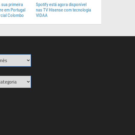
 sua primeira
Spotify está agora disponível
e em Portugal
nas TV Hisense com tecnologia
cial Colombo
VIDAA