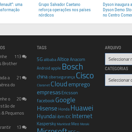
Renault”: uma
Grupo Salvador Caetano
Dyson inaugura a
ansformação
reforça operações nos países
Dyson Demo Stor
nórdicos
no Centro Comer
DOS
TAGS
ARQUIVO
anhe
113
Arquivo
5G
Altice
Anacom
alibaba
s Brother
Bosch
apple
Android
CATEGORIAS
Cisco
china
cibersegurança
Categorias
ada a
21
Cloud
emprego
aérea do
Claranet
empresas
Ericsson
Google
nhe o
20
facebook
Gestão de
Huawei
Hisense
Honda
 & Pequenos
Internet
Hyundai
ibm
IDC
Kaspersky
Meo
Marktest
Meraki
rantir
13
Microsoft