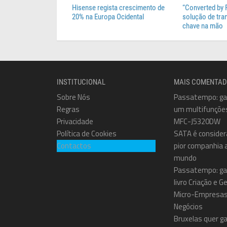
Hisense regista crescimento de
“Converted by 
20% na Europa Ocidental
solução de tr
chave na mão
INSTITUCIONAL
MAIS COMENTA
Sobre Nós
Passatempo: g
Regras
um multifunçõe
Privacidade
MFC-J5320DW
Política de Cookies
SATA é consider
Contactos
pior companhia 
mundo
Passatempo: ga
livro Criação e 
Micro-Empresas
Negócios
Bruxelas quer ga