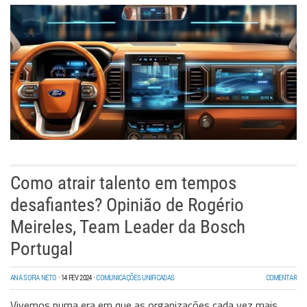
Storage
Wireless
Informação
Como atrair talento em tempos
desafiantes? Opinião de Rogério
Meireles, Team Leader da Bosch
Portugal
ANA SOFIA NETO
·
14 FEV 2024
·
COMUNICAÇÕES UNIFICADAS
COMENTAR
Vivemos numa era em que as organizações cada vez mais