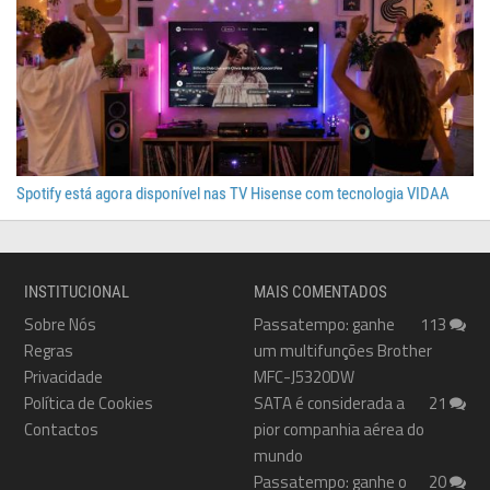
Spotify está agora disponível nas TV Hisense com tecnologia VIDAA
INSTITUCIONAL
MAIS COMENTADOS
Sobre Nós
Passatempo: ganhe
113
Regras
um multifunções Brother
Privacidade
MFC-J5320DW
Política de Cookies
SATA é considerada a
21
Contactos
pior companhia aérea do
mundo
Passatempo: ganhe o
20