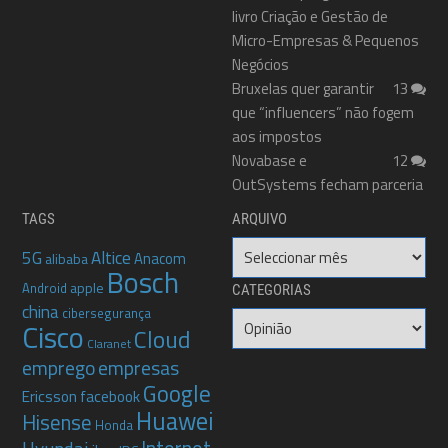
livro Criação e Gestão de
Micro-Empresas & Pequenos
Negócios
Bruxelas quer garantir
13
que “influencers” não fogem
aos impostos
Novabase e
12
OutSystems fecham parceria
TAGS
ARQUIVO
Arquivo
5G
Altice
Anacom
alibaba
Bosch
apple
Android
CATEGORIAS
china
cibersegurança
Categorias
Cisco
Cloud
Claranet
emprego
empresas
Google
Ericsson
facebook
Huawei
Hisense
Honda