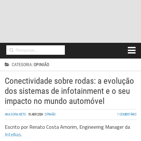
Home
CATEGORIA:
OPINIÃO
Networking
Conectividade sobre rodas: a evolução
Segurança
dos sistemas de infotainment e o seu
High Tech
impacto no mundo automóvel
Hosting/Cloud
ANA SOFIA NETO
·
10 ABR 2024
·
OPINIÃO
1 COMENTÁRIO
I&D
Escrito por Renato Costa Amorim, Engineering Manager da
Intellias
Opinião
.