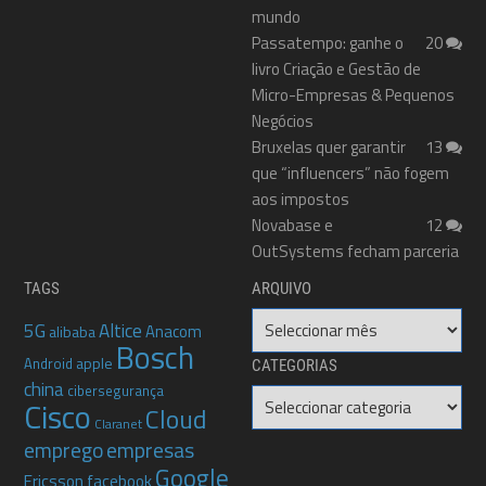
mundo
Passatempo: ganhe o
20
livro Criação e Gestão de
Micro-Empresas & Pequenos
Negócios
Bruxelas quer garantir
13
que “influencers” não fogem
aos impostos
Novabase e
12
OutSystems fecham parceria
TAGS
ARQUIVO
Arquivo
5G
Altice
Anacom
alibaba
Bosch
apple
Android
CATEGORIAS
china
cibersegurança
Categorias
Cisco
Cloud
Claranet
emprego
empresas
Google
Ericsson
facebook