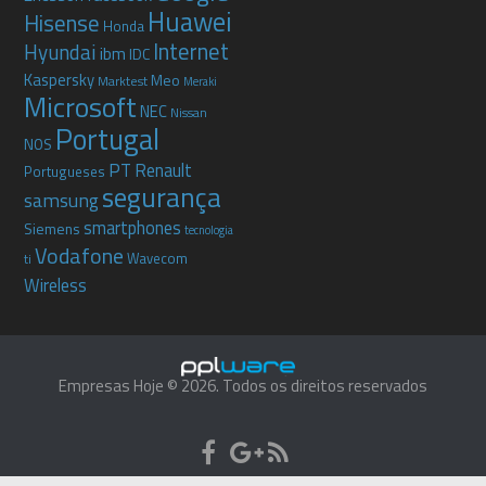
Huawei
Hisense
Honda
Internet
Hyundai
ibm
IDC
Kaspersky
Meo
Marktest
Meraki
Microsoft
NEC
Nissan
Portugal
NOS
PT
Renault
Portugueses
segurança
samsung
smartphones
Siemens
tecnologia
Vodafone
Wavecom
ti
Wireless
Empresas Hoje © 2026. Todos os direitos reservados