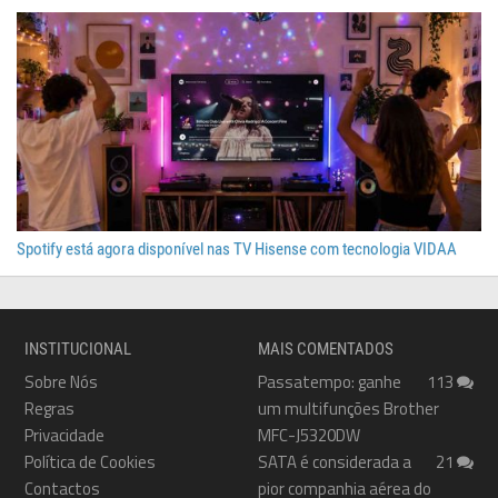
Spotify está agora disponível nas TV Hisense com tecnologia VIDAA
INSTITUCIONAL
MAIS COMENTADOS
Sobre Nós
Passatempo: ganhe
113
Regras
um multifunções Brother
Privacidade
MFC-J5320DW
Política de Cookies
SATA é considerada a
21
Contactos
pior companhia aérea do