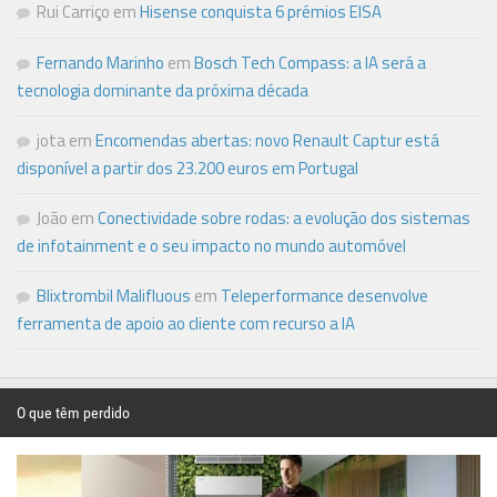
Rui Carriço
em
Hisense conquista 6 prémios EISA
Fernando Marinho
em
Bosch Tech Compass: a IA será a
tecnologia dominante da próxima década
jota
em
Encomendas abertas: novo Renault Captur está
disponível a partir dos 23.200 euros em Portugal
João
em
Conectividade sobre rodas: a evolução dos sistemas
de infotainment e o seu impacto no mundo automóvel
Blixtrombil Malifluous
em
Teleperformance desenvolve
ferramenta de apoio ao cliente com recurso a IA
O que têm perdido