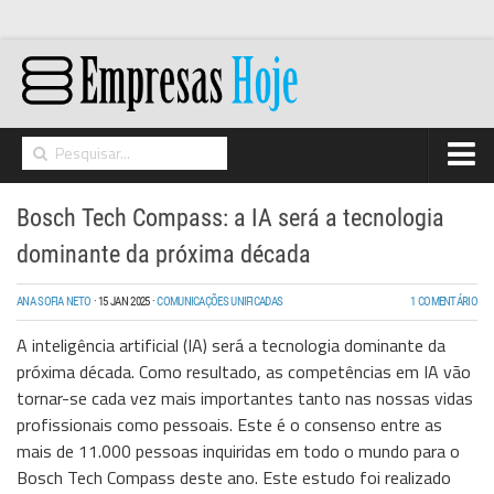
Home
Bosch Tech Compass: a IA será a tecnologia
Networking
dominante da próxima década
Segurança
ANA SOFIA NETO
·
15 JAN 2025
·
COMUNICAÇÕES UNIFICADAS
1 COMENTÁRIO
High Tech
A inteligência artificial (IA) será a tecnologia dominante da
Hosting/Cloud
próxima década. Como resultado, as competências em IA vão
tornar-se cada vez mais importantes tanto nas nossas vidas
I&D
profissionais como pessoais. Este é o consenso entre as
Opinião
mais de 11.000 pessoas inquiridas em todo o mundo para o
Bosch Tech Compass deste ano. Este estudo foi realizado
Storage