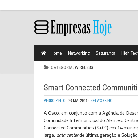
Home
Networking
Segurança
High Tec
CATEGORIA:
WIRELESS
Smart Connected Communitie
PEDRO PINTO
·
20 MAI 2016
·
NETWORKING
A
Cisco
, em conjunto com a Agência de Desen
Comunidade Intermunicipal do Alentejo Centr
Connected Communities (S+CC) em 14 município
larga,
data center
de última geração e Solução