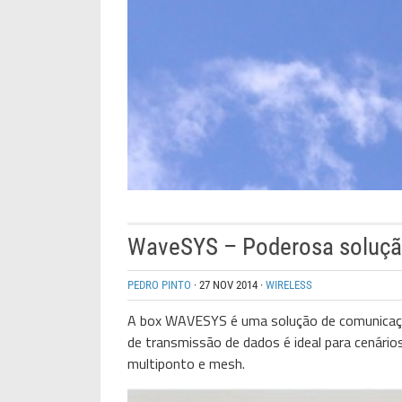
WaveSYS – Poderosa solução
PEDRO PINTO
·
27 NOV 2014
·
WIRELESS
A box WAVESYS é uma solução de comunicação 
de transmissão de dados é ideal para cenário
multiponto e mesh.