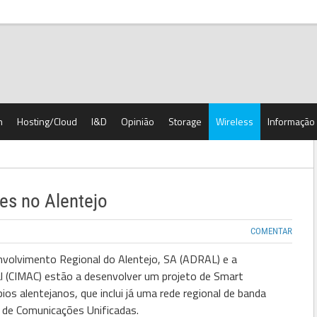
h
Hosting/Cloud
I&D
Opinião
Storage
Wireless
Informação
s no Alentejo
COMENTAR
volvimento Regional do Alentejo, SA (ADRAL) e a
al (CIMAC) estão a desenvolver um projeto de Smart
s alentejanos, que inclui já uma rede regional de banda
 de Comunicações Unificadas.