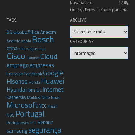
Novabase e
12
OutSystems fecham parceria
TAGS
ARQUIVO
Arquivo
5G
Altice
Anacom
alibaba
Bosch
apple
Android
CATEGORIAS
china
cibersegurança
Categorias
Cisco
Cloud
Claranet
emprego
empresas
Google
Ericsson
facebook
Huawei
Hisense
Honda
Internet
Hyundai
ibm
IDC
Kaspersky
Meo
Marktest
Meraki
Microsoft
NEC
Nissan
Portugal
NOS
PT
Renault
Portugueses
segurança
samsung