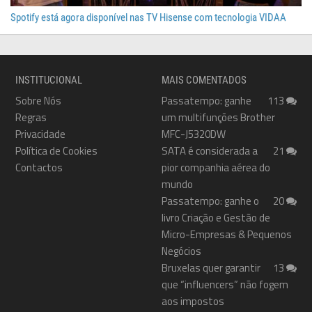
Spotify está agora disponível nas TV Hisense com tecnologia VIDAA
INSTITUCIONAL
MAIS COMENTADOS
Sobre Nós
Passatempo: ganhe
113
Regras
um multifunções Brother
Privacidade
MFC-J5320DW
Política de Cookies
SATA é considerada a
21
Contactos
pior companhia aérea do
mundo
Passatempo: ganhe o
20
livro Criação e Gestão de
Micro-Empresas & Pequenos
Negócios
Bruxelas quer garantir
13
que “influencers” não fogem
aos impostos