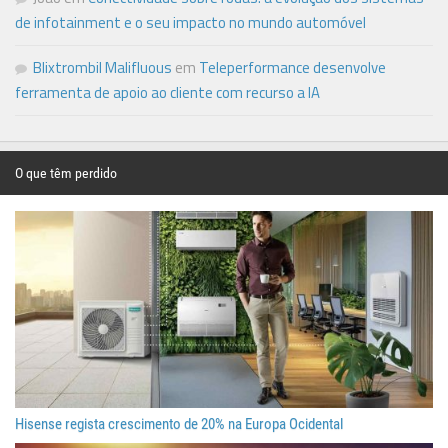
de infotainment e o seu impacto no mundo automóvel
Blixtrombil Malifluous
em
Teleperformance desenvolve
ferramenta de apoio ao cliente com recurso a IA
O que têm perdido
Hisense regista crescimento de 20% na Europa Ocidental