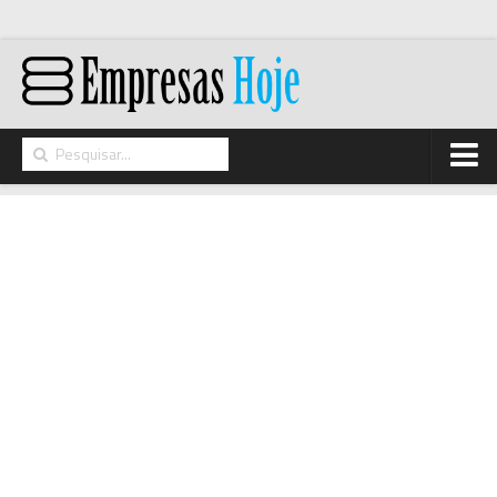
Home
Networking
Segurança
High Tech
Hosting/Cloud
I&D
Opinião
Storage