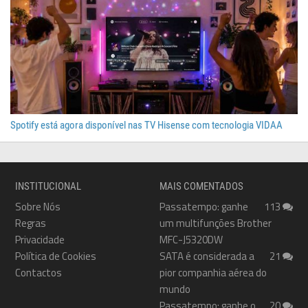
Spotify está agora disponível nas TV Hisense com tecnologia VIDAA
INSTITUCIONAL
MAIS COMENTADOS
Sobre Nós
Passatempo: ganhe
113
Regras
um multifunções Brother
Privacidade
MFC-J5320DW
Política de Cookies
SATA é considerada a
21
Contactos
pior companhia aérea do
mundo
Passatempo: ganhe o
20