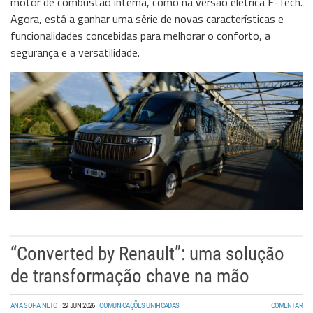
motor de combustão interna, como na versão elétrica E-Tech.
Storage
Agora, está a ganhar uma série de novas características e
funcionalidades concebidas para melhorar o conforto, a
Wireless
segurança e a versatilidade.
Informação
“Converted by Renault”: uma solução
de transformação chave na mão
ANA SOFIA NETO
·
29 JUN 2026
·
COMUNICAÇÕES UNIFICADAS
COMENTAR