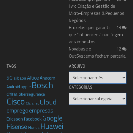
livro Criação e Gestão de
Micro-Empresas & Pequenos
Negócios
Bruxelas quer garantir
13
que “influencers” não fogem
aos impostos
Novabase e
12
OutSystems fecham parceria
TAGS
ARQUIVO
Arquivo
5G
Altice
Anacom
alibaba
Bosch
apple
Android
CATEGORIAS
china
cibersegurança
Categorias
Cisco
Cloud
Claranet
emprego
empresas
Google
Ericsson
facebook
Huawei
Hisense
Honda