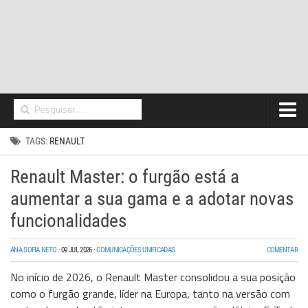
Home
TAGS:
RENAULT
Networking
Renault Master: o furgão está a
Segurança
aumentar a sua gama e a adotar novas
High Tech
funcionalidades
Hosting/Cloud
ANA SOFIA NETO
·
09 JUL 2026
·
COMUNICAÇÕES UNIFICADAS
COMENTAR
I&D
No início de 2026, o Renault Master consolidou a sua posição
como o furgão grande, líder na Europa, tanto na versão com
Opinião