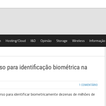
h
Hosting/Cloud
I&D
Opinião
Storage
Wireless
Informação
 para identificação biométrica na
1 COMENTÁRIO
o para identificar biometricamente dezenas de milhões de