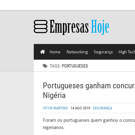
Home
Networking
Segurança
High Tec
TAGS:
PORTUGUESES
Portugueses ganham concurso
Nigéria
VITOR MARTINS
·
14 AGO 2019
·
SEGURANÇA
Foram os portugueses quem ganhou o concurs
nigerianos.