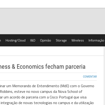
h
Hosting/Cloud
I&D
Opinião
Storage
Wireless
Informação
iness & Economics fecham parceria
COMENTAR
assinar um Memorando de Entendimento (MdE) com o Governo
k Robbins, esteve no novo campus da Nova School of
r um acordo de parceria com a Cisco Portugal que visa
a integração de novas tecnologias no campus e da utilização