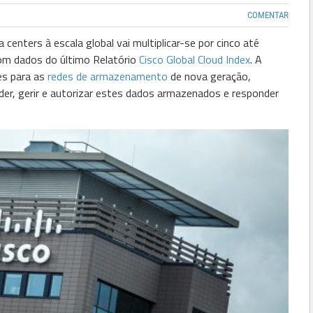
COMENTAR
enters à escala global vai multiplicar-se por cinco até
com dados do último Relatório
Cisco Global Cloud Index
. A
es para as
redes de armazenamento
de nova geração,
der, gerir e autorizar estes dados armazenados e responder