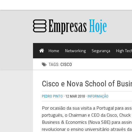
Home
Networking
Segurança
High Tec
TAGS:
CISCO
Cisco e Nova School of Bus
PEDRO PINTO
·
12 MAR 2018
·
INFORMAÇÃO
Por ocasião da sua visita a Portugal para 
português, o Chairman e CEO da Cisco, Chuc
Business & Economics (Nova SBE) para assina
revolucionar o ensino universitário através d