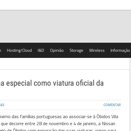
h
Hosting/Cloud
I&D
Opinião
Storage
Wireless
Informação
a especial como viatura oficial da
DAS
COMENTAR
róximo das famílias portuguesas ao associar-se à Óbidos Vila
 que decorre entre 28 de novembro e 4 de janeiro, a Nissan
elo de Óbidos com exposição das suas viaturas, jogos para