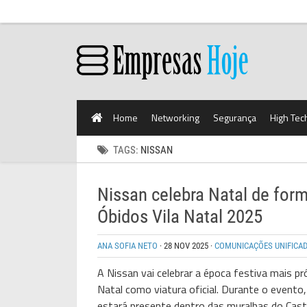
Home
Networking
Segurança
High Tec
TAGS:
NISSAN
Nissan celebra Natal de form
Óbidos Vila Natal 2025
ANA SOFIA NETO
·
28 NOV 2025
·
COMUNICAÇÕES UNIFICA
A Nissan vai celebrar a época festiva mais p
Natal como viatura oficial. Durante o evento,
estará presente dentro das muralhas do Cast