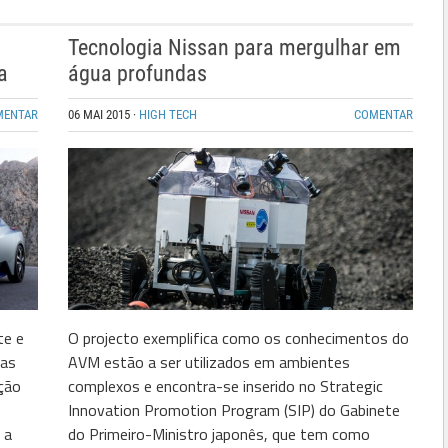
Tecnologia Nissan para mergulhar em
a
água profundas
MENTAR
06 MAI 2015
·
HIGH TECH
COMENTAR
te e
O projecto exemplifica como os conhecimentos do
ras
AVM estão a ser utilizados em ambientes
ação
complexos e encontra-se inserido no Strategic
Innovation Promotion Program (SIP) do Gabinete
 a
do Primeiro-Ministro japonês, que tem como