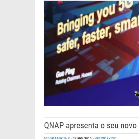
QNAP apresenta o seu novo
VITOR MARTINS
·
27 FEV 2019
·
NETWORKING