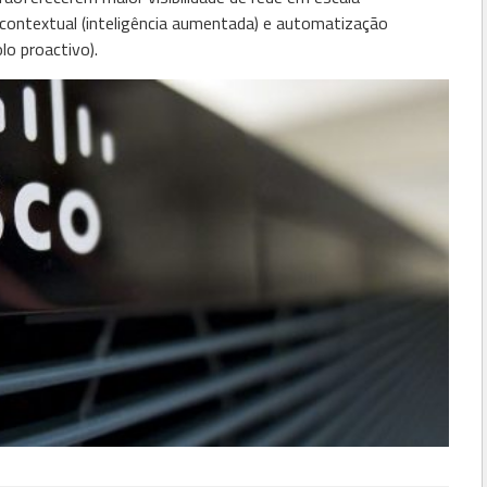
contextual (inteligência aumentada) e
automatização
o proactivo).