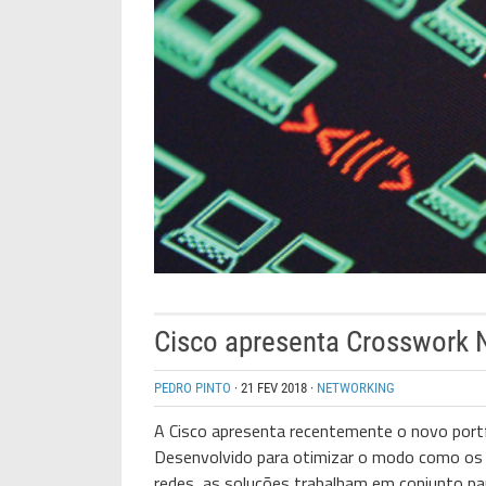
Cisco apresenta Crosswork 
PEDRO PINTO
·
21 FEV 2018
·
NETWORKING
A
Cisco
apresenta recentemente o novo port
Desenvolvido
para
otimizar o modo como o
redes, as soluções trabalham em conjunto
pa