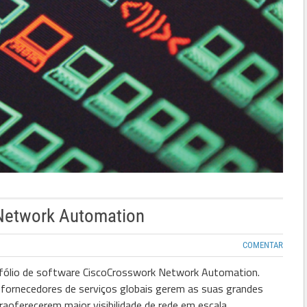
Network Automation
COMENTAR
fólio de software
Cisco
Crosswork Network Automation.
s
fornecedores
de
serviços
globais gerem as suas grandes
ra
oferecerem maior visibilidade de
rede
em escala