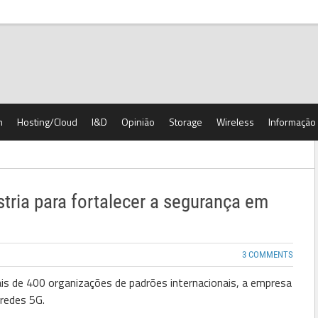
h
Hosting/Cloud
I&D
Opinião
Storage
Wireless
Informação
tria para fortalecer a segurança em
3 COMMENTS
s de 400 organizações de padrões internacionais, a empresa
 redes 5G.