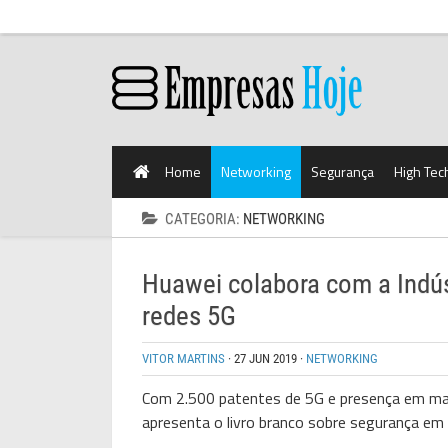
Home
Networking
Segurança
High Tec
CATEGORIA:
NETWORKING
Huawei colabora com a Indús
redes 5G
VITOR MARTINS
·
27 JUN 2019
·
NETWORKING
Com 2.500 patentes de 5G e presença em mai
apresenta o livro branco sobre segurança em