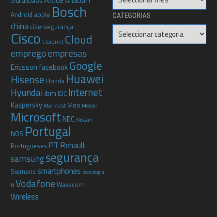
5G
Altice
Anacom
alibaba
Bosch
apple
Android
CATEGORIAS
china
cibersegurança
Categorias
Cisco
Cloud
Claranet
emprego
empresas
Google
Ericsson
facebook
Huawei
Hisense
Honda
Internet
Hyundai
ibm
IDC
Kaspersky
Meo
Marktest
Meraki
Microsoft
NEC
Nissan
Portugal
NOS
PT
Renault
Portugueses
segurança
samsung
smartphones
Siemens
tecnologia
Vodafone
Wavecom
ti
Wireless