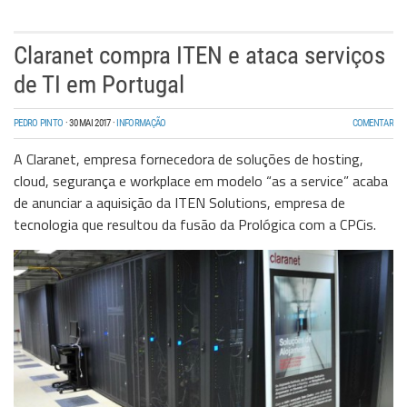
Claranet compra ITEN e ataca serviços
de TI em Portugal
PEDRO PINTO
·
30 MAI 2017
·
INFORMAÇÃO
COMENTAR
A Claranet, empresa fornecedora de soluções de
hosting
,
cloud
, segurança e
workplace
em modelo “
as a service
” acaba
de anunciar a aquisição da ITEN Solutions, empresa de
tecnologia que resultou da fusão da Prológica com a CPCis.