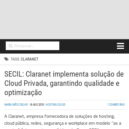
Home
TAGS:
CLARANET
Networking
SECIL: Claranet implementa solução de
Segurança
Cloud Privada, garantindo qualidade e
High Tech
optimização
Hosting/Cloud
MARIA INÊS COELHO
·
16 AGO 2018
·
HOSTING/CLOUD
1 COMENTÁRIO
I&D
A Claranet, empresa fornecedora de soluções de hosting,
cloud pública, redes, segurança e workplace em modelo “as a
Opinião