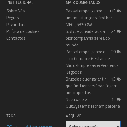
INSTITUCIONAL
MAIS COMENTADOS
Sobre Nós
Passatempo: ganhe
113
Regras
um multifunções Brother
Privacidade
MFC-J5320DW
Política de Cookies
SATA é considerada a
21
Contactos
pior companhia aérea do
mundo
Passatempo: ganhe o
20
livro Criação e Gestão de
Micro-Empresas & Pequenos
Negócios
Bruxelas quer garantir
13
que “influencers” não fogem
aos impostos
Novabase e
12
OutSystems fecham parceria
TAGS
ARQUIVO
Arquivo