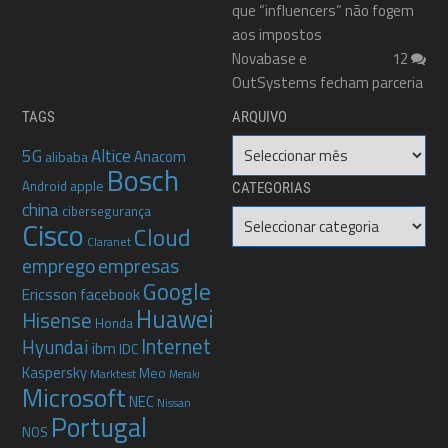
que “influencers” não fogem
aos impostos
Novabase e
12
OutSystems fecham parceria
TAGS
ARQUIVO
Arquivo
5G
Altice
Anacom
alibaba
Bosch
apple
Android
CATEGORIAS
china
cibersegurança
Categorias
Cisco
Cloud
Claranet
emprego
empresas
Google
Ericsson
facebook
Huawei
Hisense
Honda
Internet
Hyundai
ibm
IDC
Kaspersky
Meo
Marktest
Meraki
Microsoft
NEC
Nissan
Portugal
NOS