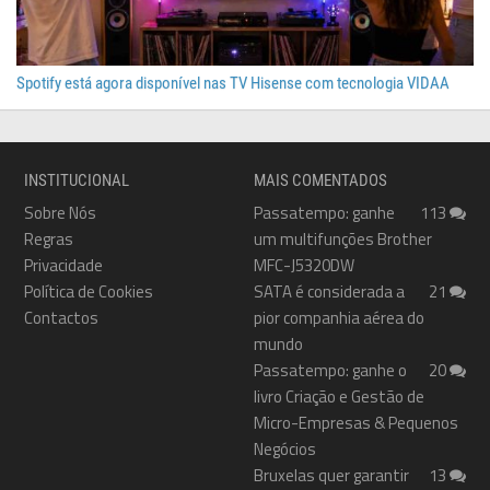
Spotify está agora disponível nas TV Hisense com tecnologia VIDAA
INSTITUCIONAL
MAIS COMENTADOS
Sobre Nós
Passatempo: ganhe
113
Regras
um multifunções Brother
Privacidade
MFC-J5320DW
Política de Cookies
SATA é considerada a
21
Contactos
pior companhia aérea do
mundo
Passatempo: ganhe o
20
livro Criação e Gestão de
Micro-Empresas & Pequenos
Negócios
Bruxelas quer garantir
13