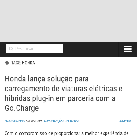
Home
TAGS:
HONDA
Networking
Honda lança solução para
Segurança
carregamento de viaturas elétricas e
High Tech
híbridas plug-in em parceria com a
Go.Charge
Hosting/Cloud
I&D
ANA SOFIA NETO
·
31 MAR 2025
·
COMUNICAÇÕES UNIFICADAS
COMENTAR
Opinião
Com o compromisso de proporcionar a melhor experiência de