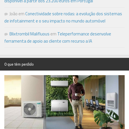
disponível a partir dos 23.200 euros em Portugal
João
em
Conectividade sobre rodas: a evolução dos sistemas
de infotainment e o seu impacto no mundo automóvel
Blixtrombil Malifluous
em
Teleperformance desenvolve
ferramenta de apoio ao cliente com recurso a IA
O que têm perdido