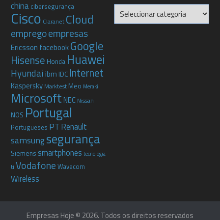
china
cibersegurança
Categorias
Cisco
Cloud
Claranet
emprego
empresas
Google
Ericsson
facebook
Huawei
Hisense
Honda
Internet
Hyundai
ibm
IDC
Kaspersky
Meo
Marktest
Meraki
Microsoft
NEC
Nissan
Portugal
NOS
PT
Renault
Portugueses
segurança
samsung
smartphones
Siemens
tecnologia
Vodafone
Wavecom
ti
Wireless
Empresas Hoje © 2026. Todos os direitos reservados