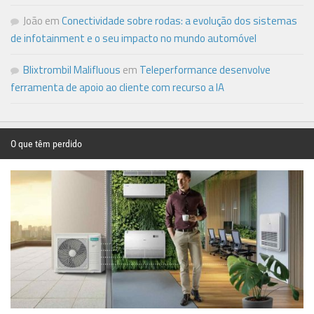
João
em
Conectividade sobre rodas: a evolução dos sistemas
de infotainment e o seu impacto no mundo automóvel
Blixtrombil Malifluous
em
Teleperformance desenvolve
ferramenta de apoio ao cliente com recurso a IA
O que têm perdido