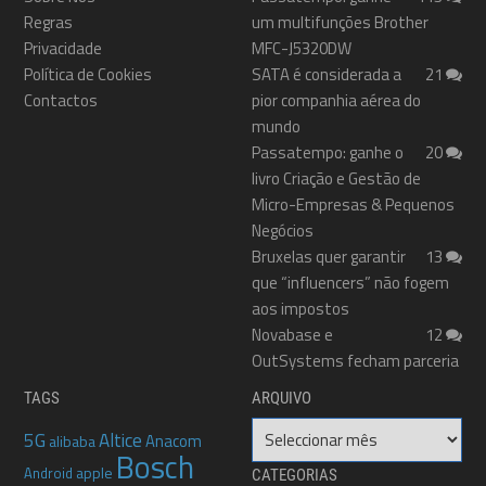
Regras
um multifunções Brother
Privacidade
MFC-J5320DW
Política de Cookies
SATA é considerada a
21
Contactos
pior companhia aérea do
mundo
Passatempo: ganhe o
20
livro Criação e Gestão de
Micro-Empresas & Pequenos
Negócios
Bruxelas quer garantir
13
que “influencers” não fogem
aos impostos
Novabase e
12
OutSystems fecham parceria
TAGS
ARQUIVO
Arquivo
5G
Altice
Anacom
alibaba
Bosch
apple
Android
CATEGORIAS