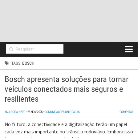
Home
TAGS:
BOSCH
Networking
Bosch apresenta soluções para tornar
Segurança
veículos conectados mais seguros e
High Tech
resilientes
Hosting/Cloud
ANA SOFIA NETO
·
26 NOV 2025
·
COMUNICAÇÕES UNIFICADAS
COMENTAR
I&D
No futuro, a conectividade e a digitalização terão um papel
cada vez mais importante no trânsito rodoviário. Embora isso
Opinião