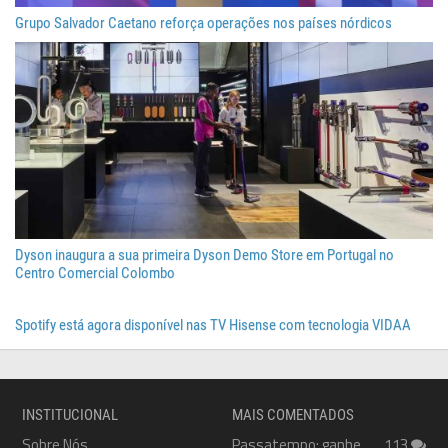
Grupo Salvador Caetano reforça operações nos países nórdicos
Dyson inaugura a sua primeira Dyson Demo Store em Portugal no
Centro Comercial Colombo
Spotify está agora disponível nas TV Hisense com tecnologia VIDAA
INSTITUCIONAL
MAIS COMENTADOS
Sobre Nós
Passatempo: ganhe
113