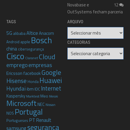
Novabase e
12
OutSystems fecham parceria
TAGS
ARQUIVO
Arquivo
5G
Altice
Anacom
alibaba
Bosch
apple
Android
CATEGORIAS
china
cibersegurança
Categorias
Cisco
Cloud
Claranet
emprego
empresas
Google
Ericsson
facebook
Huawei
Hisense
Honda
Internet
Hyundai
ibm
IDC
Kaspersky
Meo
Marktest
Meraki
Microsoft
NEC
Nissan
Portugal
NOS
PT
Renault
Portugueses
segurança
samsung