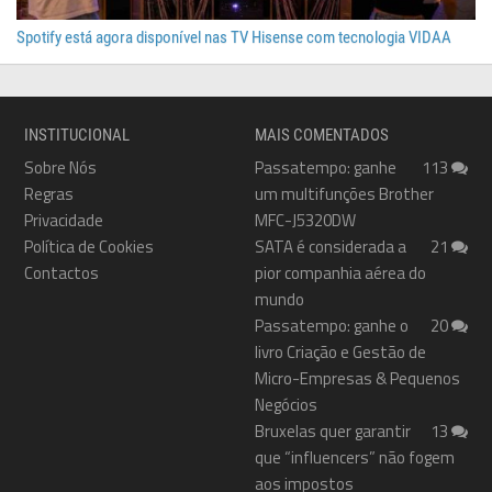
Spotify está agora disponível nas TV Hisense com tecnologia VIDAA
INSTITUCIONAL
MAIS COMENTADOS
Sobre Nós
Passatempo: ganhe
113
Regras
um multifunções Brother
Privacidade
MFC-J5320DW
Política de Cookies
SATA é considerada a
21
Contactos
pior companhia aérea do
mundo
Passatempo: ganhe o
20
livro Criação e Gestão de
Micro-Empresas & Pequenos
Negócios
Bruxelas quer garantir
13
que “influencers” não fogem
aos impostos