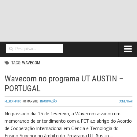
Home
TAGS:
WAVECOM
Networking
Wavecom no programa UT AUSTIN –
Segurança
PORTUGAL
High Tech
PEDRO PINTO
·
01 MAR 2018
·
INFORMAÇÃO
COMENTAR
Hosting/Cloud
No passado dia 15 de fevereiro, a Wavecom assinou um
I&D
memorando de entendimento com a FCT ao abrigo do Acordo
de Cooperação Internacional em Ciência e Tecnologia do
Opinião
Ensino Superior no âmbito do Programa UT Austin –