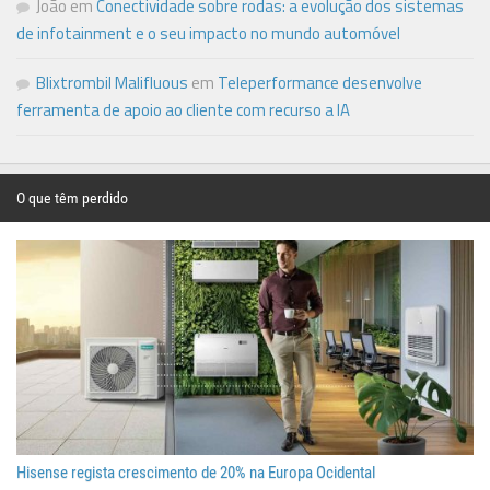
João
em
Conectividade sobre rodas: a evolução dos sistemas
de infotainment e o seu impacto no mundo automóvel
Blixtrombil Malifluous
em
Teleperformance desenvolve
ferramenta de apoio ao cliente com recurso a IA
O que têm perdido
Hisense regista crescimento de 20% na Europa Ocidental