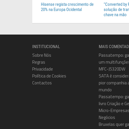
Hisense regista crescimento de
“Converted by 
20% na Europa Ocidental
solução de tr
chave na mão
INSTITUCIONAL
MAIS COMENTA
Sobre Nós
Passatempo: g
Regras
um multifunçõe
Privacidade
MFC-J5320DW
Política de Cookies
SATA é consider
Contactos
pior companhia 
mundo
Passatempo: ga
livro Criação e 
Micro-Empresas
Negócios
Bruxelas quer ga