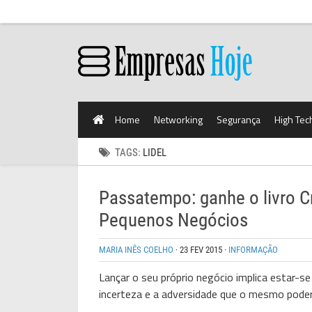
Home
Networking
Segurança
High Tec
TAGS:
LIDEL
Passatempo: ganhe o livro C
Pequenos Negócios
MARIA INÊS COELHO
·
23 FEV 2015
·
INFORMAÇÃO
Lançar o seu próprio negócio implica estar-se 
incerteza e a adversidade que o mesmo poder