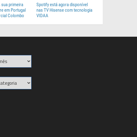
 sua primeira
Spotify está agora disponível
e em Portugal
nas TV Hisense com tecnologia
cial Colombo
VIDAA