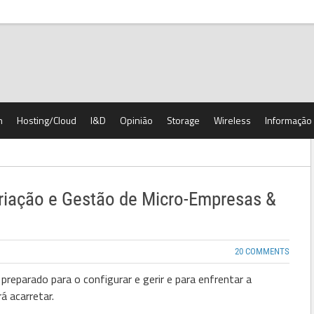
h
Hosting/Cloud
I&D
Opinião
Storage
Wireless
Informação
riação e Gestão de Micro-Empresas &
20 COMMENTS
preparado para o configurar e gerir e para enfrentar a
á acarretar.