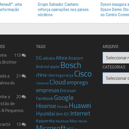
Renault”: uma
Grupo Salvador Caetano
Dyson inaugura a
ansformação
reforça operações nos países
Dyson Demo Stor
nórdicos
no Centro Comer
DOS
TAGS
ARQUIVO
anhe
113
Arquivo
5G
Altice
Anacom
alibaba
s Brother
Bosch
apple
Android
CATEGORIAS
Cisco
china
cibersegurança
Categorias
ada a
21
Cloud
emprego
aérea do
Claranet
empresas
Ericsson
Google
nhe o
20
facebook
Gestão de
Huawei
Hisense
Honda
 & Pequenos
Internet
Hyundai
ibm
IDC
Kaspersky
Meo
Marktest
Meraki
rantir
13
Microsoft