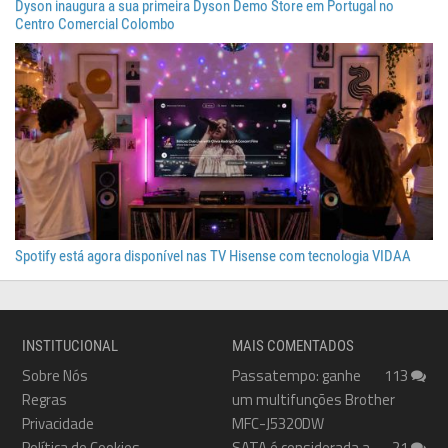
Dyson inaugura a sua primeira Dyson Demo Store em Portugal no
Centro Comercial Colombo
Spotify está agora disponível nas TV Hisense com tecnologia VIDAA
INSTITUCIONAL
MAIS COMENTADOS
Sobre Nós
Passatempo: ganhe
113
Regras
um multifunções Brother
Privacidade
MFC-J5320DW
Política de Cookies
SATA é considerada a
21