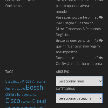
Contactos
pior companhia aérea do
mundo
Passatempo: ganhe o
20
livro Criação e Gestão de
Micro-Empresas & Pequenos
Negócios
Bruxelas quer garantir
13
que “influencers” não fogem
aos impostos
Novabase e
12
OutSystems fecham parceria
TAGS
ARQUIVO
Arquivo
5G
Altice
Anacom
alibaba
Bosch
apple
Android
CATEGORIAS
china
cibersegurança
Categorias
Cisco
Cloud
Claranet
emprego
empresas