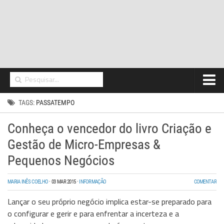
Home
TAGS:
PASSATEMPO
Networking
Conheça o vencedor do livro Criação e
Segurança
Gestão de Micro-Empresas &
High Tech
Pequenos Negócios
Hosting/Cloud
MARIA INÊS COELHO
·
03 MAR 2015
·
INFORMAÇÃO
COMENTAR
I&D
Lançar o seu próprio negócio implica estar-se preparado para
o configurar e gerir e para enfrentar a incerteza e a
Opinião