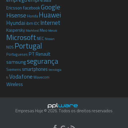
Google
Ericsson
facebook
Huawei
Hisense
Honda
Internet
Hyundai
ibm
IDC
Kaspersky
Meo
Marktest
Meraki
Microsoft
NEC
Nissan
Portugal
NOS
PT
Renault
Portugueses
segurança
samsung
smartphones
Siemens
tecnologia
Vodafone
Wavecom
ti
Wireless
Empresas Hoje © 2026. Todos os direitos reservados