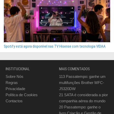
Spotify está agora disponível nas TV Hisense com tecnologia VIDAA
INSTITUCIONAL
MAIS COMENTADOS
Sobre Nós
113
Passatempo: ganhe um
Regras
multifunções Brother MFC-
Privacidade
J5320DW
Política de Cookies
21
SATA é considerada a pior
Contactos
companhia aérea do mundo
20
Passatempo: ganhe o
livro Criação e Gestão de