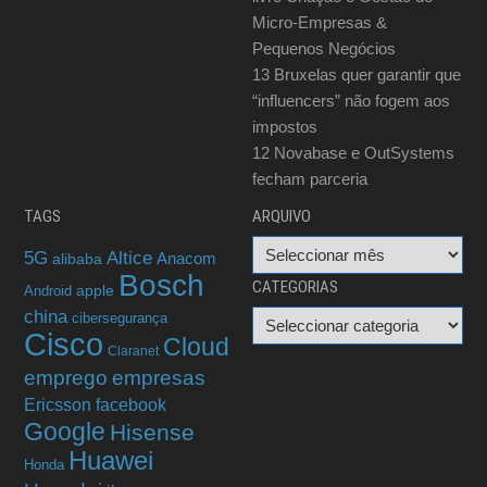
Micro-Empresas &
Pequenos Negócios
13
Bruxelas quer garantir que
“influencers” não fogem aos
impostos
12
Novabase e OutSystems
fecham parceria
TAGS
ARQUIVO
Arquivo
5G
Altice
alibaba
Anacom
Bosch
CATEGORIAS
apple
Android
china
cibersegurança
Categorias
Cisco
Cloud
Claranet
emprego
empresas
Ericsson
facebook
Google
Hisense
Huawei
Honda