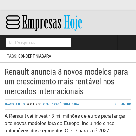
Home
TAGS:
CONCEPT NIAGARA
Networking
Renault anuncia 8 novos modelos para
Segurança
um crescimento mais rentável nos
mercados internacionais
High Tech
Hosting/Cloud
ANA SOFIA NETO
·
26 OUT 2023
·
COMUNICAÇÕES UNIFICADAS
2 COMMENTS
I&D
A Renault vai investir 3 mil milhões de euros para lançar
oito novos modelos fora da Europa, incluindo cinco
Opinião
automóveis dos segmentos C e D para, até 2027,
Storage