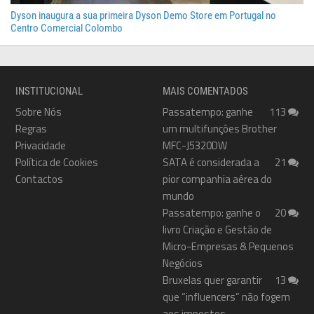
Dyson inaugura a sua primeira Dyson Demo Store em Portugal no
Centro Comercial Colombo
INSTITUCIONAL
MAIS COMENTADOS
Sobre Nós
Passatempo: ganhe
113
Regras
um multifunções Brother
Privacidade
MFC-J5320DW
Política de Cookies
SATA é considerada a
21
Contactos
pior companhia aérea do
mundo
Passatempo: ganhe o
20
livro Criação e Gestão de
Micro-Empresas & Pequenos
Negócios
Bruxelas quer garantir
13
que “influencers” não fogem
aos impostos