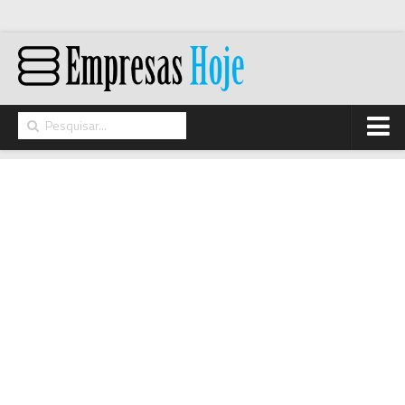
Home
Networking
Segurança
High Tech
Hosting/Cloud
I&D
Opinião
Storage