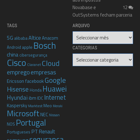
Novabase e
12
OutSystems fecham parceria
TAGS
ARQUIVO
Arquivo
5G
Altice
Anacom
alibaba
Bosch
apple
Android
CATEGORIAS
china
cibersegurança
Categorias
Cisco
Cloud
Claranet
emprego
empresas
Google
Ericsson
facebook
Huawei
Hisense
Honda
Internet
Hyundai
ibm
IDC
Kaspersky
Meo
Marktest
Meraki
Microsoft
NEC
Nissan
Portugal
NOS
PT
Renault
Portugueses
segurança