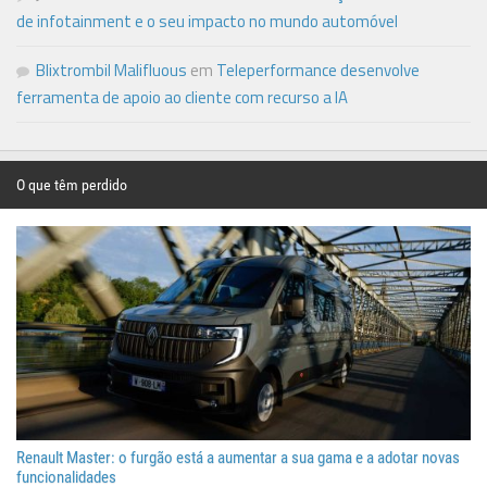
de infotainment e o seu impacto no mundo automóvel
Blixtrombil Malifluous
em
Teleperformance desenvolve
ferramenta de apoio ao cliente com recurso a IA
O que têm perdido
Renault Master: o furgão está a aumentar a sua gama e a adotar novas
funcionalidades