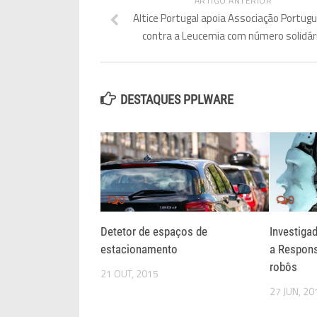
ARTIGO ANTERIOR
Altice Portugal apoia Associação Portug
contra a Leucemia com número solidár
DESTAQUES PPLWARE
0
0
Detetor de espaços de
Investiga
estacionamento
a Respons
robôs
21 OUT, 2015
27 JUN, 20