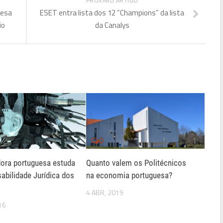
PRÓXIMO ARTIGO
uesa
ESET entra lista dos 12 “Champions” da lista
io
da Canalys
0
dora portuguesa estuda
Quanto valem os Politécnicos
abilidade Jurídica dos
na economia portuguesa?
4 ABR, 2019
16