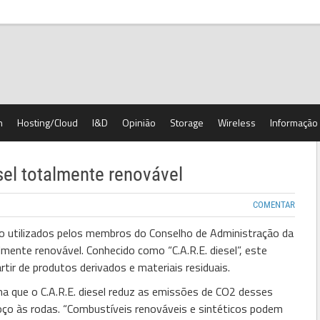
h
Hosting/Cloud
I&D
Opinião
Storage
Wireless
Informação
sel totalmente renovável
COMENTAR
ão utilizados pelos membros do Conselho de Administração da
nte renovável. Conhecido como “C.A.R.E. diesel”, este
rtir de produtos derivados e materiais residuais.
ma que o C.A.R.E. diesel reduz as emissões de CO2 desses
oço às rodas. “Combustíveis renováveis e sintéticos podem