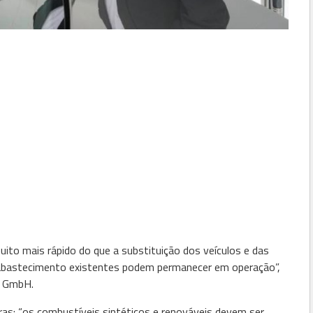
ito mais rápido do que a substituição dos veículos e das
 abastecimento existentes podem permanecer em operação”,
h GmbH.
as: “os combustíveis sintéticos e renováveis devem ser