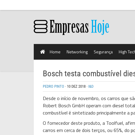
Home
Networking
Segurança
High Tec
Bosch testa combustível die
PEDRO PINTO
·
10 DEZ 2018
·
I&D
Desde o início de novembro, os carros que s
Robert Bosch GmbH operam com diesel totalme
combustível é sintetizado principalmente a pa
O fornecedor deste produto, a Toolfuel, afir
carros em cerca de dois terços, ou 65%, do p