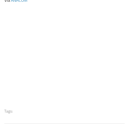
Via
ANACOM
Tags: