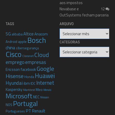
aos impostos
Novabase e
12
OutSystems fecham parceria
TAGS
ARQUIVO
Arquivo
5G
Altice
Anacom
alibaba
Bosch
apple
Android
CATEGORIAS
china
cibersegurança
Categorias
Cisco
Cloud
Claranet
emprego
empresas
Google
Ericsson
facebook
Huawei
Hisense
Honda
Internet
Hyundai
ibm
IDC
Kaspersky
Meo
Marktest
Meraki
Microsoft
NEC
Nissan
Portugal
NOS
PT
Renault
Portugueses