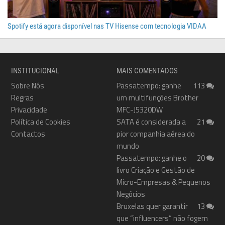
Spotify está agora disponível nas TV Hisense com tecnologia VIDAA
INSTITUCIONAL
MAIS COMENTADOS
Sobre Nós
Passatempo: ganhe
113
Regras
um multifunções Brother
Privacidade
MFC-J5320DW
Política de Cookies
SATA é considerada a
21
Contactos
pior companhia aérea do
mundo
Passatempo: ganhe o
20
livro Criação e Gestão de
Micro-Empresas & Pequenos
Negócios
Bruxelas quer garantir
13
que “influencers” não fogem