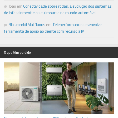
João
em
Conectividade sobre rodas: a evolução dos sistemas
de infotainment e o seu impacto no mundo automóvel
Blixtrombil Malifluous
em
Teleperformance desenvolve
ferramenta de apoio ao cliente com recurso a IA
O que têm perdido