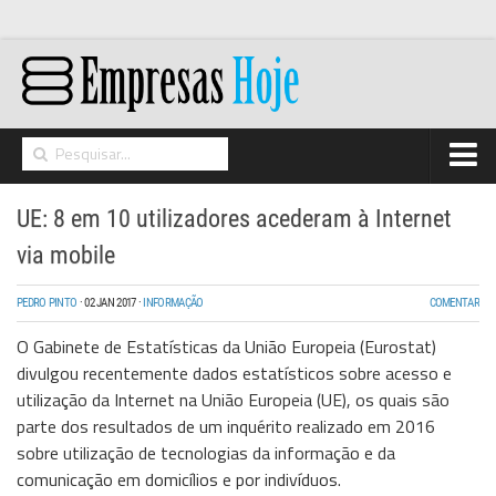
Home
UE: 8 em 10 utilizadores acederam à Internet
Networking
via mobile
Segurança
PEDRO PINTO
·
02 JAN 2017
·
INFORMAÇÃO
COMENTAR
High Tech
O Gabinete de Estatísticas da União Europeia (Eurostat)
Hosting/Cloud
divulgou recentemente dados estatísticos sobre acesso e
utilização da Internet na União Europeia (UE), os quais são
I&D
parte dos resultados de um inquérito realizado em 2016
Opinião
sobre utilização de tecnologias da informação e da
comunicação em domicílios e por indivíduos.
Storage