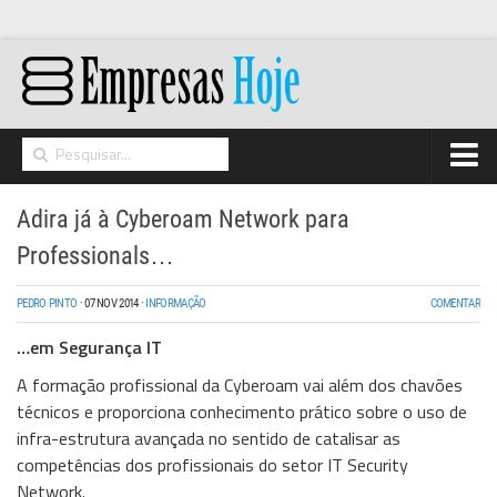
Home
Adira já à Cyberoam Network para
Networking
Professionals…
Segurança
PEDRO PINTO
·
07 NOV 2014
·
INFORMAÇÃO
COMENTAR
High Tech
…em Segurança IT
Hosting/Cloud
A formação profissional da Cyberoam vai além dos chavões
I&D
técnicos e proporciona conhecimento prático sobre o uso de
infra-estrutura avançada no sentido de catalisar as
Opinião
competências dos profissionais do setor IT Security
Network.
Storage