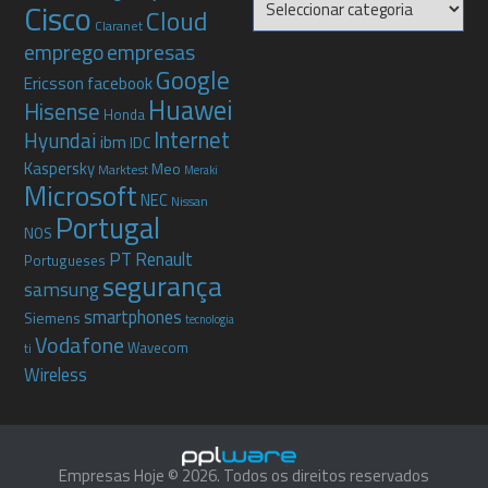
Cisco
Cloud
Claranet
emprego
empresas
Google
Ericsson
facebook
Huawei
Hisense
Honda
Internet
Hyundai
ibm
IDC
Kaspersky
Meo
Marktest
Meraki
Microsoft
NEC
Nissan
Portugal
NOS
PT
Renault
Portugueses
segurança
samsung
smartphones
Siemens
tecnologia
Vodafone
Wavecom
ti
Wireless
Empresas Hoje © 2026. Todos os direitos reservados