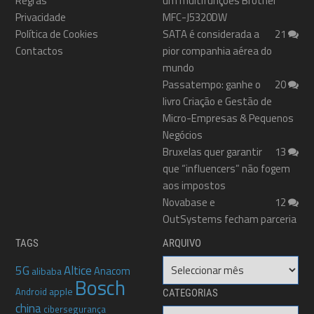
Regras
um multifunções Brother
Privacidade
MFC-J5320DW
Política de Cookies
SATA é considerada a
21
Contactos
pior companhia aérea do
mundo
Passatempo: ganhe o
20
livro Criação e Gestão de
Micro-Empresas & Pequenos
Negócios
Bruxelas quer garantir
13
que “influencers” não fogem
aos impostos
Novabase e
12
OutSystems fecham parceria
TAGS
ARQUIVO
Arquivo
5G
Altice
Anacom
alibaba
Bosch
apple
Android
CATEGORIAS
china
cibersegurança
Categorias