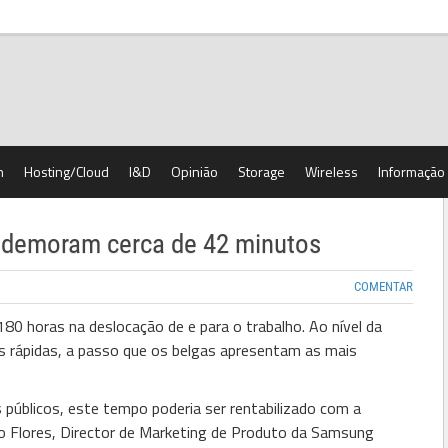
h
Hosting/Cloud
I&D
Opinião
Storage
Wireless
Informação
o demoram cerca de 42 minutos
COMENTAR
0 horas na deslocação de e para o trabalho. Ao nível da
is rápidas, a passo que os belgas apresentam as mais
públicos, este tempo poderia ser rentabilizado com a
go Flores, Director de Marketing de Produto da Samsung