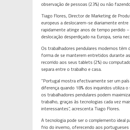
observação de pessoas (23%) ou não fazendo
Tiago Flores, Director de Marketing de Prod
europeus a deslocarem-se diariamente entre c
rapidamente atinge anos de tempo perdido –
deslocação desperdiçado na Europa, seria nec
Os trabalhadores pendulares modernos têm
forma de se manterem entretidos durante a
recorrido aos seus tablets (2%) ou computad
separa entre o trabalho e casa.
“Portugal mostra efectivamente ser um paí
diferença quando 18% dos inquiridos utiliza o
os trabalhadores pendulares podem maximizar
trabalho, graças às tecnologias cada vez m
interessantes”, acrescenta Tiago Flores.
A tecnologia pode ser o complemento ideal pa
frio do inverno, oferecendo aos portuguese