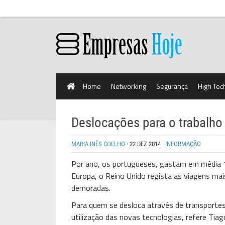
Home
Networking
Segurança
High Tec
Deslocações para o trabalh
MARIA INÊS COELHO
·
22 DEZ 2014
·
INFORMAÇÃO
Por ano, os portugueses, gastam em média 18
Europa, o Reino Unido regista as viagens ma
demoradas.
Para quem se desloca através de transportes 
utilização das novas tecnologias, refere Tia