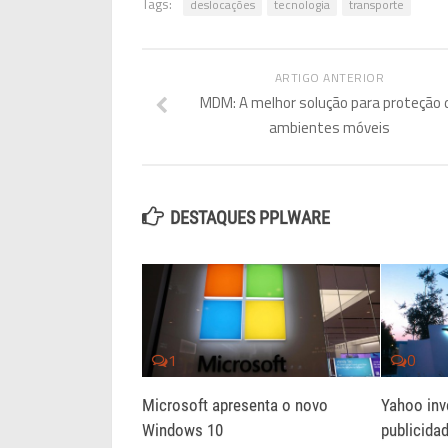
Tags:
deslocações
tecnologia
transporte
ARTIGO ANTERIOR
MDM: A melhor solução para proteção 
ambientes móveis
DESTAQUES PPLWARE
1
0
Microsoft apresenta o novo
Yahoo inv
Windows 10
publicida