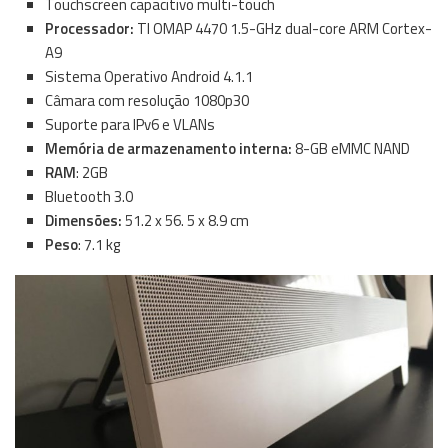
Touchscreen capacitivo multi-touch
Processador:
TI OMAP 4470 1.5-GHz dual-core ARM Cortex-
A9
Sistema Operativo Android 4.1.1
Câmara com resolução 1080p30
Suporte para IPv6 e VLANs
Memória de armazenamento interna:
8-GB eMMC NAND
RAM
: 2GB
Bluetooth 3.0
Dimensões:
51.2 x 56. 5 x 8.9 cm
Peso
: 7.1 kg