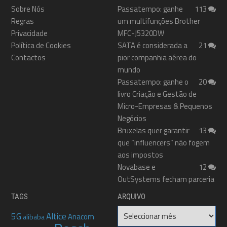
Sobre Nós
Passatempo: ganhe
113
Regras
um multifunções Brother
Privacidade
MFC-J5320DW
Política de Cookies
SATA é considerada a
21
Contactos
pior companhia aérea do
mundo
Passatempo: ganhe o
20
livro Criação e Gestão de
Micro-Empresas & Pequenos
Negócios
Bruxelas quer garantir
13
que “influencers” não fogem
aos impostos
Novabase e
12
OutSystems fecham parceria
TAGS
ARQUIVO
Arquivo
5G
Altice
Anacom
alibaba