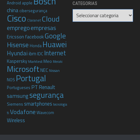
Bosch
apple
Android
CATEGORIAS
china
cibersegurança
Categorias
Cisco
Cloud
Claranet
emprego
empresas
Google
Ericsson
facebook
Huawei
Hisense
Honda
Internet
Hyundai
ibm
IDC
Kaspersky
Meo
Marktest
Meraki
Microsoft
NEC
Nissan
Portugal
NOS
PT
Renault
Portugueses
segurança
samsung
smartphones
Siemens
tecnologia
Vodafone
Wavecom
ti
Wireless