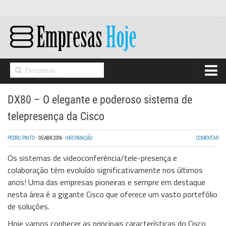
Home
DX80 – O elegante e poderoso sistema de
Networking
telepresença da Cisco
Segurança
PEDRO PINTO
·
05 ABR 2016
·
INFORMAÇÃO
COMENTAR
High Tech
Os sistemas de videoconferência/tele-presença e
Hosting/Cloud
colaboração têm evoluído significativamente nos últimos
anos! Uma das empresas pioneiras e sempre em destaque
I&D
nesta área é a gigante Cisco que oferece um vasto portefólio
Opinião
de soluções.
Hoje vamos conhecer as principais características do Cisco
Storage