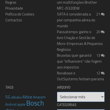
Regras
um multifunções Brother
Privacidade
MFC-J5320DW
Política de Cookies
SATA é considerada a
21
Contactos
pior companhia aérea do
mundo
Passatempo: ganhe o
20
livro Criação e Gestão de
Micro-Empresas & Pequenos
Negócios
Bruxelas quer garantir
13
que “influencers” não fogem
aos impostos
Novabase e
12
OutSystems fecham parceria
TAGS
ARQUIVO
Arquivo
5G
Altice
Anacom
alibaba
Bosch
apple
Android
CATEGORIAS