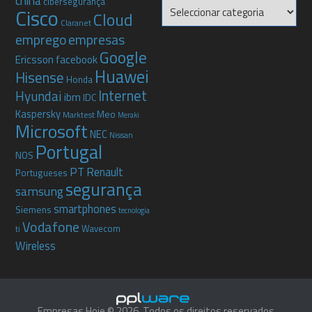
china
cibersegurança
Categorias
Cisco
Cloud
Claranet
emprego
empresas
Google
Ericsson
facebook
Huawei
Hisense
Honda
Internet
Hyundai
ibm
IDC
Kaspersky
Meo
Marktest
Meraki
Microsoft
NEC
Nissan
Portugal
NOS
PT
Renault
Portugueses
segurança
samsung
smartphones
Siemens
tecnologia
Vodafone
Wavecom
ti
Wireless
Empresas Hoje © 2026. Todos os direitos reservados