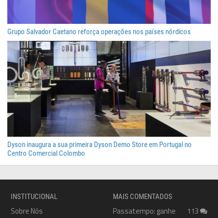
Grupo Salvador Caetano reforça operações nos países nórdicos
Dyson inaugura a sua primeira Dyson Demo Store em Portugal no
Centro Comercial Colombo
INSTITUCIONAL
MAIS COMENTADOS
Sobre Nós
Passatempo: ganhe
113