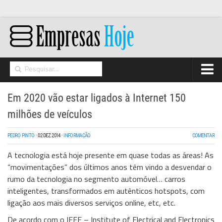
Home
Em 2020 vão estar ligados à Internet 150
Networking
milhões de veículos
Segurança
PEDRO PINTO
·
02 DEZ 2014
·
INFORMAÇÃO
COMENTAR
High Tech
A tecnologia está hoje presente em quase todas as áreas! As
Hosting/Cloud
“movimentações” dos últimos anos têm vindo a desvendar o
rumo da tecnologia no segmento automóvel… carros
I&D
inteligentes, transformados em autênticos hotspots, com
Opinião
ligação aos mais diversos serviços online, etc, etc.
De acordo com o IEEE – Institute of Electrical and Electronics
Storage