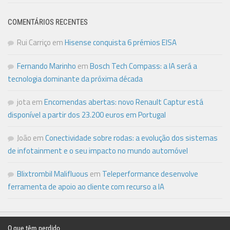
COMENTÁRIOS RECENTES
Rui Carriço
em
Hisense conquista 6 prémios EISA
Fernando Marinho
em
Bosch Tech Compass: a IA será a
tecnologia dominante da próxima década
jota
em
Encomendas abertas: novo Renault Captur está
disponível a partir dos 23.200 euros em Portugal
João
em
Conectividade sobre rodas: a evolução dos sistemas
de infotainment e o seu impacto no mundo automóvel
Blixtrombil Malifluous
em
Teleperformance desenvolve
ferramenta de apoio ao cliente com recurso a IA
O que têm perdido