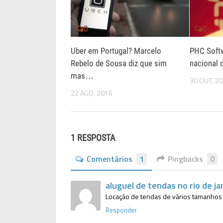
0
0
Uber em Portugal? Marcelo
PHC Soft
Rebelo de Sousa diz que sim
nacional
mas…
30 OUT, 2
22 AGO, 2016
1 RESPOSTA
Comentários
1
Pingbacks
0
aluguel de tendas no rio de ja
Locação de tendas de vários tamanhos
Responder