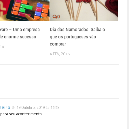
0
ware – Uma empresa
Dia dos Namorados: Saiba o
 de enorme sucesso
que os portugueses vão
comprar
014
4 FEV, 2015
neiro
19 Outubro, 2019 às 15:58
 para seu acontecimento.