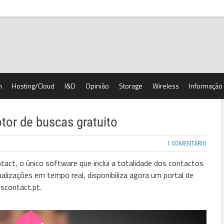
h
Hosting/Cloud
I&D
Opinião
Storage
Wireless
Informação
tor de buscas gratuito
1 COMENTÁRIO
act, o único software que inclui a totalidade dos contactos
lizações em tempo real, disponibiliza agora um portal de
scontact.pt.