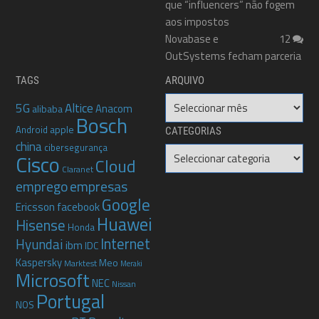
que “influencers” não fogem
aos impostos
Novabase e
12
OutSystems fecham parceria
TAGS
ARQUIVO
Arquivo
5G
Altice
Anacom
alibaba
Bosch
apple
Android
CATEGORIAS
china
cibersegurança
Categorias
Cisco
Cloud
Claranet
emprego
empresas
Google
Ericsson
facebook
Huawei
Hisense
Honda
Internet
Hyundai
ibm
IDC
Kaspersky
Meo
Marktest
Meraki
Microsoft
NEC
Nissan
Portugal
NOS