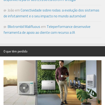
João
em
Conectividade sobre rodas: a evolução dos sistemas
de infotainment e o seu impacto no mundo automóvel
Blixtrombil Malifluous
em
Teleperformance desenvolve
ferramenta de apoio ao cliente com recurso a IA
O que têm perdido