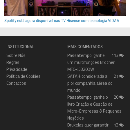
Spotify está agora disponível nas TV Hisense com tecnologia VIDAA
INSTITUCIONAL
MAIS COMENTADOS
Sobre Nós
Passatempo: ganhe
113
Regras
um multifunções Brother
Privacidade
MFC-J5320DW
Política de Cookies
SATA é considerada a
21
Contactos
pior companhia aérea do
mundo
Passatempo: ganhe o
20
livro Criação e Gestão de
Micro-Empresas & Pequenos
Negócios
Bruxelas quer garantir
13