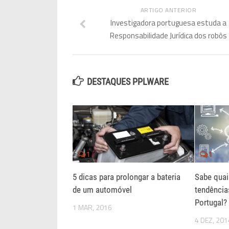
ARTIGO ANTERIOR
Investigadora portuguesa estuda a
Responsabilidade Jurídica dos robôs
DESTAQUES PPLWARE
1
1
5 dicas para prolongar a bateria
Sabe quai
de um automóvel
tendência
Portugal?
1 MAR, 2016
4 DEZ, 201