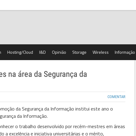
h
Hosting/Cloud
I&D
Opinião
Storage
Wireless
Informação
es na área da Segurança da
COMENTAR
moção da Segurança da Informação institui este ano o
egurança da Informação.
onhecer o trabalho desenvolvido por recém-mestres em áreas
 a excelência e iniciativa universitárias e o mérito,