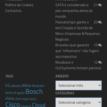
Política de Cookies
SATA é considerada a
21
Contactos
pior companhia aérea do
mundo
Passatempo: ganhe o
20
livro Criação e Gestão de
Micro-Empresas & Pequenos
Negócios
Bruxelas quer garantir
13
que “influencers” não fogem
aos impostos
Novabase e
12
OutSystems fecham parceria
TAGS
ARQUIVO
Arquivo
5G
Altice
Anacom
alibaba
Bosch
apple
Android
CATEGORIAS
china
cibersegurança
Categorias
Cisco
Cloud
Claranet