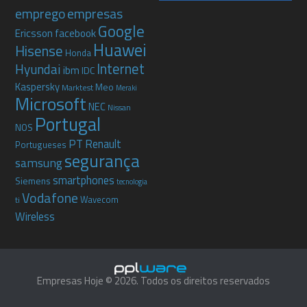
emprego
empresas
Google
Ericsson
facebook
Huawei
Hisense
Honda
Internet
Hyundai
ibm
IDC
Kaspersky
Meo
Marktest
Meraki
Microsoft
NEC
Nissan
Portugal
NOS
PT
Renault
Portugueses
segurança
samsung
smartphones
Siemens
tecnologia
Vodafone
Wavecom
ti
Wireless
Empresas Hoje © 2026. Todos os direitos reservados