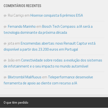
COMENTÁRIOS RECENTES
Rui Carriço
em
Hisense conquista 6 prémios EISA
Fernando Marinho
em
Bosch Tech Compass: a IA será a
tecnologia dominante da próxima década
jota
em
Encomendas abertas: novo Renault Captur está
disponível a partir dos 23.200 euros em Portugal
João
em
Conectividade sobre rodas: a evolução dos sistemas
de infotainment e o seu impacto no mundo automóvel
Blixtrombil Malifluous
em
Teleperformance desenvolve
ferramenta de apoio ao cliente com recurso a IA
O que têm perdido