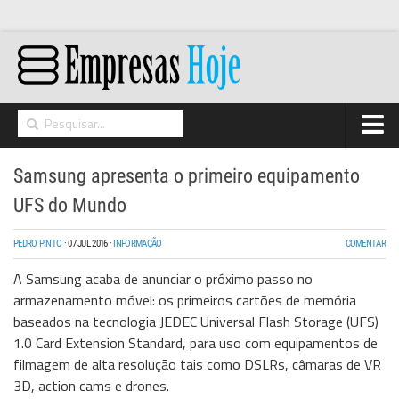
Home
Samsung apresenta o primeiro equipamento
Networking
UFS do Mundo
Segurança
PEDRO PINTO
·
07 JUL 2016
·
INFORMAÇÃO
COMENTAR
High Tech
A
Samsung
acaba de anunciar o próximo passo no
Hosting/Cloud
armazenamento móvel: os primeiros cartões de memória
baseados na tecnologia JEDEC Universal Flash Storage (UFS)
I&D
1.0 Card Extension Standard, para uso com equipamentos de
Opinião
filmagem de alta resolução tais como DSLRs, câmaras de VR
3D, action cams e drones.
Storage