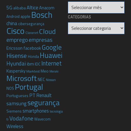
Arquivo
5G
Altice
Anacom
alibaba
Bosch
apple
Android
CATEGORIAS
china
cibersegurança
Categorias
Cisco
Cloud
Claranet
emprego
empresas
Google
Ericsson
facebook
Huawei
Hisense
Honda
Internet
Hyundai
ibm
IDC
Kaspersky
Meo
Marktest
Meraki
Microsoft
NEC
Nissan
Portugal
NOS
PT
Renault
Portugueses
segurança
samsung
smartphones
Siemens
tecnologia
Vodafone
Wavecom
ti
Wireless