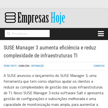
Home
SUSE Manager 3 aumenta eficiência e reduz
Networking
complexidade de infraestruturas TI
Segurança
PEDRO PINTO
·
24 MAI 2016
·
INFORMAÇÃO
COMENTAR
High Tech
A SUSE anunciou o lançamento do SUSE Manager 3, uma
Hosting/Cloud
ferramenta que tem como objetivo ajudar os clientes a
reduzir as complexidades de gestão das suas infraestruturas
I&D
de TI. Novo SUSE Manager 3 inclui software Salt e apresenta
Opinião
gestão de configurações e subscrições melhorada e uma
capacidade de monitorização mais ampla, para aumentar a
Storage