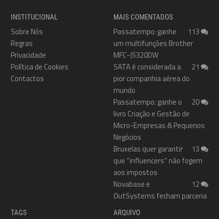
INSTITUCIONAL
MAIS COMENTADOS
Sobre Nós
Passatempo: ganhe
113
Regras
um multifunções Brother
Privacidade
MFC-J5320DW
Política de Cookies
SATA é considerada a
21
Contactos
pior companhia aérea do
mundo
Passatempo: ganhe o
20
livro Criação e Gestão de
Micro-Empresas & Pequenos
Negócios
Bruxelas quer garantir
13
que “influencers” não fogem
aos impostos
Novabase e
12
OutSystems fecham parceria
TAGS
ARQUIVO