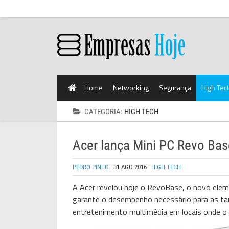
Home
Networking
Segurança
High Tec
CATEGORIA:
HIGH TECH
Acer lança Mini PC Revo Bas
PEDRO PINTO
·
31 AGO 2016
·
HIGH TECH
A Acer revelou hoje o
Revo
Base, o novo elem
garante o desempenho necessário para as tare
entretenimento multimédia em locais onde o 