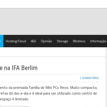
h
Hosting/Cloud
I&D
Opinião
Storage
Wireless
Informação
e na IFA Berlim
1 COMENTÁRIO
ento da premiada família de Míni PCs
Revo
. Muito compacto,
fas do dia-a-dia e é ideal para ser utilizado como centro de
espaço é limitado.