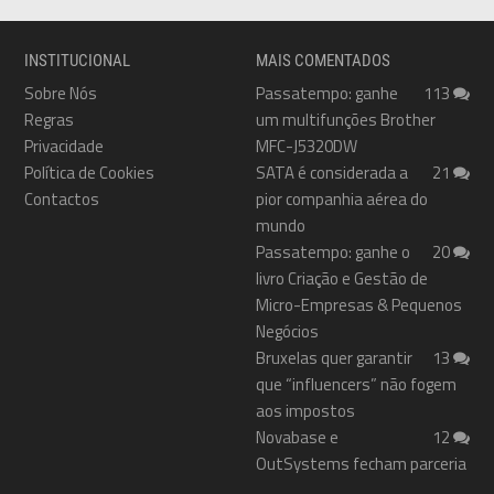
INSTITUCIONAL
MAIS COMENTADOS
Sobre Nós
Passatempo: ganhe
113
Regras
um multifunções Brother
Privacidade
MFC-J5320DW
Política de Cookies
SATA é considerada a
21
Contactos
pior companhia aérea do
mundo
Passatempo: ganhe o
20
livro Criação e Gestão de
Micro-Empresas & Pequenos
Negócios
Bruxelas quer garantir
13
que “influencers” não fogem
aos impostos
Novabase e
12
OutSystems fecham parceria