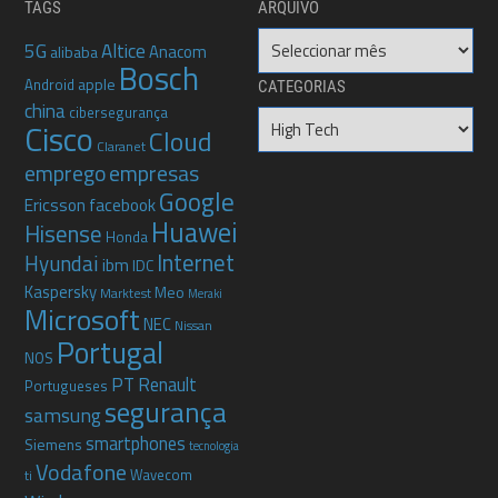
TAGS
ARQUIVO
Arquivo
5G
Altice
Anacom
alibaba
Bosch
apple
Android
CATEGORIAS
china
cibersegurança
Categorias
Cisco
Cloud
Claranet
emprego
empresas
Google
Ericsson
facebook
Huawei
Hisense
Honda
Internet
Hyundai
ibm
IDC
Kaspersky
Meo
Marktest
Meraki
Microsoft
NEC
Nissan
Portugal
NOS
PT
Renault
Portugueses
segurança
samsung
smartphones
Siemens
tecnologia
Vodafone
Wavecom
ti