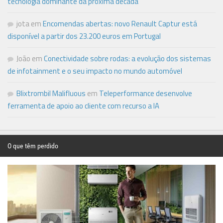
tecnologia dominante da próxima década
jota
em
Encomendas abertas: novo Renault Captur está
disponível a partir dos 23.200 euros em Portugal
João
em
Conectividade sobre rodas: a evolução dos sistemas
de infotainment e o seu impacto no mundo automóvel
Blixtrombil Malifluous
em
Teleperformance desenvolve
ferramenta de apoio ao cliente com recurso a IA
O que têm perdido