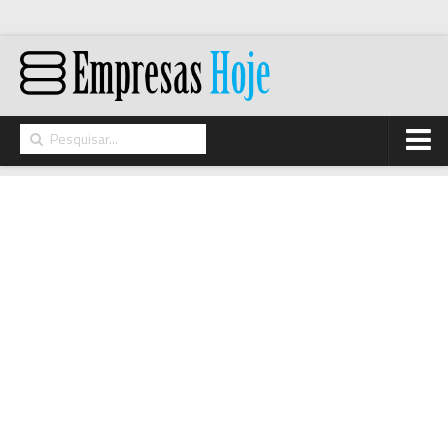
Home
Networking
Segurança
High Tech
Hosting/Cloud
I&D
Opinião
Storage