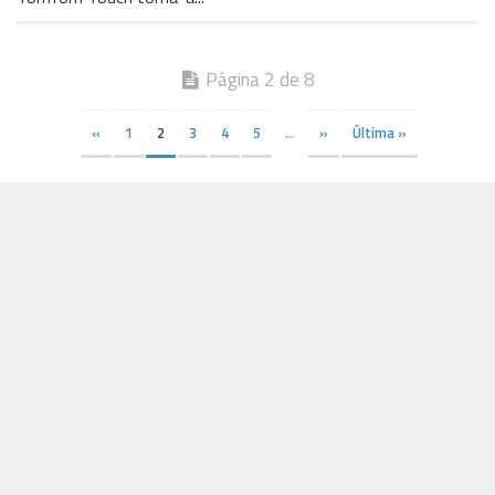
Página 2 de 8
«
1
2
3
4
5
...
»
Última »