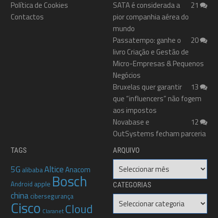
Política de Cookies
SATA é considerada a
21
Contactos
pior companhia aérea do
mundo
Passatempo: ganhe o
20
livro Criação e Gestão de
Micro-Empresas & Pequenos
Negócios
Bruxelas quer garantir
13
que “influencers” não fogem
aos impostos
Novabase e
12
OutSystems fecham parceria
TAGS
ARQUIVO
Arquivo
5G
Altice
Anacom
alibaba
Bosch
apple
Android
CATEGORIAS
china
cibersegurança
Categorias
Cisco
Cloud
Claranet