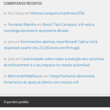
COMENTÁRIOS RECENTES
Rui Carriço
em
Hisense conquista 6 prémios EISA
Fernando Marinho
em
Bosch Tech Compass: a IA será a
tecnologia dominante da próxima década
jota
em
Encomendas abertas: novo Renault Captur está
disponível a partir dos 23.200 euros em Portugal
João
em
Conectividade sobre rodas: a evolução dos sistemas
de infotainment e o seu impacto no mundo automóvel
Blixtrombil Malifluous
em
Teleperformance desenvolve
ferramenta de apoio ao cliente com recurso a IA
O que têm perdido