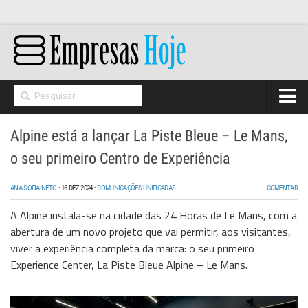
Home
Alpine está a lançar La Piste Bleue – Le Mans,
Networking
o seu primeiro Centro de Experiência
Segurança
ANA SOFIA NETO
·
16 DEZ 2024
·
COMUNICAÇÕES UNIFICADAS
COMENTAR
High Tech
A Alpine instala-se na cidade das 24 Horas de Le Mans, com a
Hosting/Cloud
abertura de um novo projeto que vai permitir, aos visitantes,
viver a experiência completa da marca: o seu primeiro
I&D
Experience Center, La Piste Bleue Alpine – Le Mans.
Opinião
Storage