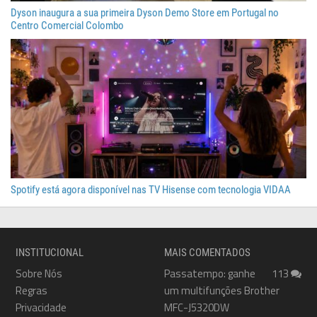
Dyson inaugura a sua primeira Dyson Demo Store em Portugal no
Centro Comercial Colombo
Spotify está agora disponível nas TV Hisense com tecnologia VIDAA
INSTITUCIONAL
MAIS COMENTADOS
Sobre Nós
Passatempo: ganhe
113
Regras
um multifunções Brother
Privacidade
MFC-J5320DW