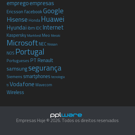
emprego
empresas
Google
Ericsson
facebook
Huawei
Hisense
Honda
Internet
Hyundai
ibm
IDC
Kaspersky
Meo
Marktest
Meraki
Microsoft
NEC
Nissan
Portugal
NOS
PT
Renault
Portugueses
segurança
samsung
smartphones
Siemens
tecnologia
Vodafone
Wavecom
ti
Wireless
Empresas Hoje © 2026. Todos os direitos reservados