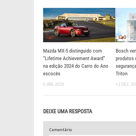
0
0
Mazda MX-5 distinguido com
Bosch ve
“Lifetime Achievement Award”
produtos 
na edição 2024 do Carro do Ano
seguranç
escocês
Triton
6 JAN, 2025
12 DEZ, 2
DEIXE UMA RESPOSTA
Comentário