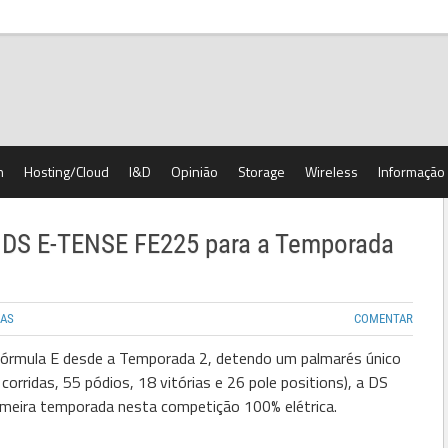
h
Hosting/Cloud
I&D
Opinião
Storage
Wireless
Informação
 DS E-TENSE FE225 para a Temporada
DAS
COMENTAR
órmula E desde a Temporada 2, detendo um palmarés único
corridas, 55 pódios, 18 vitórias e 26 pole positions), a DS
rimeira temporada nesta competição 100% elétrica.