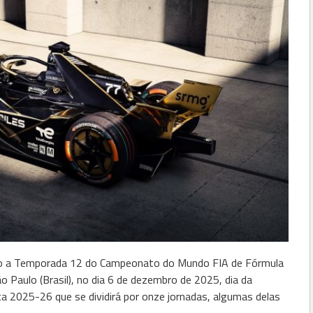
nício a Temporada 12 do Campeonato do Mundo FIA de Fórmula
o Paulo (Brasil), no dia 6 de dezembro de 2025, dia da
ca 2025-26 que se dividirá por onze jornadas, algumas delas