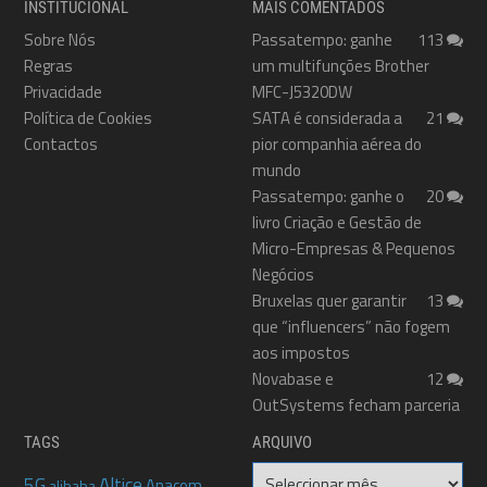
INSTITUCIONAL
MAIS COMENTADOS
Sobre Nós
Passatempo: ganhe
113
Regras
um multifunções Brother
Privacidade
MFC-J5320DW
Política de Cookies
SATA é considerada a
21
Contactos
pior companhia aérea do
mundo
Passatempo: ganhe o
20
livro Criação e Gestão de
Micro-Empresas & Pequenos
Negócios
Bruxelas quer garantir
13
que “influencers” não fogem
aos impostos
Novabase e
12
OutSystems fecham parceria
TAGS
ARQUIVO
Arquivo
5G
Altice
Anacom
alibaba