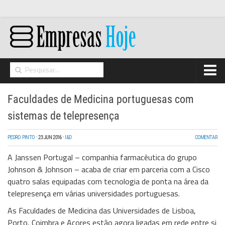
Home
Faculdades de Medicina portuguesas com
Networking
sistemas de telepresença
Segurança
PEDRO PINTO
·
23 JUN 2016
·
I&D
COMENTAR
High Tech
A Janssen Portugal – companhia farmacêutica do grupo
Hosting/Cloud
Johnson & Johnson – acaba de criar em parceria com a
Cisco
quatro salas equipadas com tecnologia de ponta na área da
I&D
telepresença em várias universidades portuguesas.
Opinião
As Faculdades de Medicina das Universidades de Lisboa,
Porto, Coimbra e Açores estão agora ligadas em rede entre si
Storage