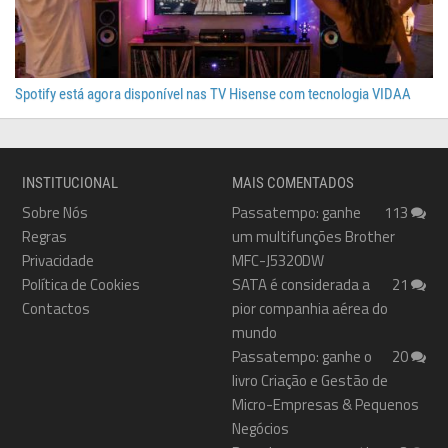
Spotify está agora disponível nas TV Hisense com tecnologia VIDAA
INSTITUCIONAL
MAIS COMENTADOS
Sobre Nós
Passatempo: ganhe
113
Regras
um multifunções Brother
Privacidade
MFC-J5320DW
Política de Cookies
SATA é considerada a
21
Contactos
pior companhia aérea do
mundo
Passatempo: ganhe o
20
livro Criação e Gestão de
Micro-Empresas & Pequenos
Negócios