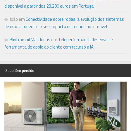
disponível a partir dos 23.200 euros em Portugal
João
em
Conectividade sobre rodas: a evolução dos sistemas
de infotainment e o seu impacto no mundo automóvel
Blixtrombil Malifluous
em
Teleperformance desenvolve
ferramenta de apoio ao cliente com recurso a IA
O que têm perdido