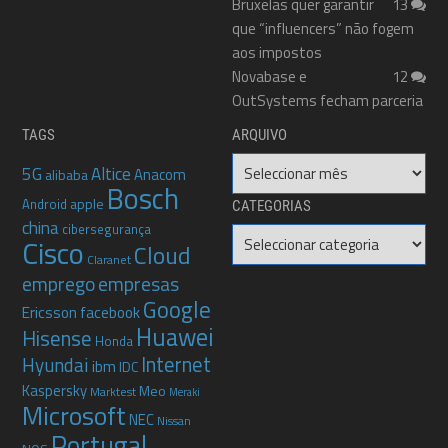
Bruxelas quer garantir
13
que “influencers” não fogem
aos impostos
Novabase e
12
OutSystems fecham parceria
TAGS
ARQUIVO
Arquivo
5G
Altice
Anacom
alibaba
Bosch
apple
Android
CATEGORIAS
china
cibersegurança
Categorias
Cisco
Cloud
Claranet
emprego
empresas
Google
Ericsson
facebook
Huawei
Hisense
Honda
Internet
Hyundai
ibm
IDC
Kaspersky
Meo
Marktest
Meraki
Microsoft
NEC
Nissan
Portugal