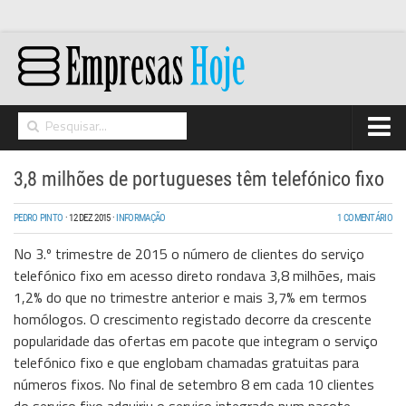
Home
3,8 milhões de portugueses têm telefónico fixo
Networking
PEDRO PINTO
·
12 DEZ 2015
·
INFORMAÇÃO
1 COMENTÁRIO
Segurança
No 3.º trimestre de 2015 o número de clientes do serviço
High Tech
telefónico fixo em acesso direto rondava 3,8 milhões, mais
1,2% do que no trimestre anterior e mais 3,7% em termos
Hosting/Cloud
homólogos. O crescimento registado decorre da crescente
I&D
popularidade das ofertas em pacote que integram o serviço
telefónico fixo e que englobam chamadas gratuitas para
Opinião
números fixos. No final de setembro 8 em cada 10 clientes
Storage