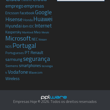
Claranet
emprego
empresas
Google
Ericsson
facebook
Huawei
Hisense
Honda
Internet
Hyundai
ibm
IDC
Kaspersky
Meo
Marktest
Meraki
Microsoft
NEC
Nissan
Portugal
NOS
PT
Renault
Portugueses
segurança
samsung
smartphones
Siemens
tecnologia
Vodafone
Wavecom
ti
Wireless
Empresas Hoje © 2026. Todos os direitos reservados