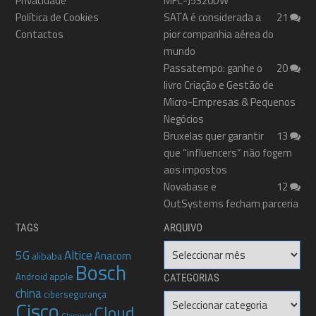
Privacidade
MFC-J5320DW
Política de Cookies
SATA é considerada a
21
Contactos
pior companhia aérea do
mundo
Passatempo: ganhe o
20
livro Criação e Gestão de
Micro-Empresas & Pequenos
Negócios
Bruxelas quer garantir
13
que “influencers” não fogem
aos impostos
Novabase e
12
OutSystems fecham parceria
TAGS
ARQUIVO
Arquivo
5G
Altice
Anacom
alibaba
Bosch
apple
Android
CATEGORIAS
china
cibersegurança
Categorias
Cisco
Cloud