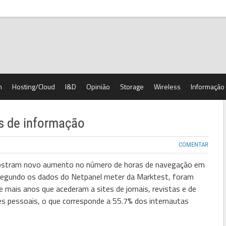
h
Hosting/Cloud
I&D
Opinião
Storage
Wireless
Informação
es de informação
COMENTAR
ostram novo aumento no número de horas de navegação em
 Segundo os dados do Netpanel meter da Marktest, foram
 mais anos que acederam a sites de jornais, revistas e de
es pessoais, o que corresponde a 55.7% dos internautas