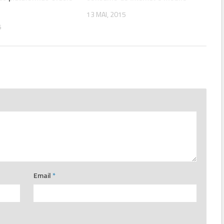
e
13 MAI, 2015
5
Email
*