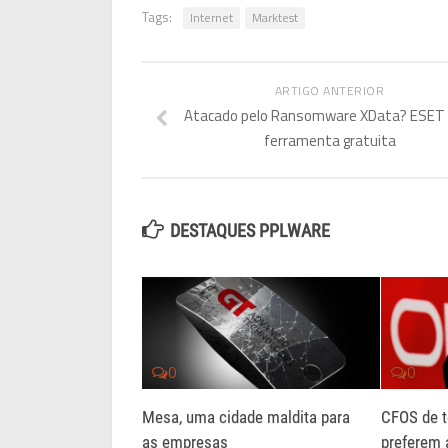
Tags:
Internet
Marktest
ARTIGO ANTERIOR
Atacado pelo Ransomware XData? ESET
ferramenta gratuita
DESTAQUES PPLWARE
0
0
Mesa, uma cidade maldita para
CFOS de 
as empresas
preferem 