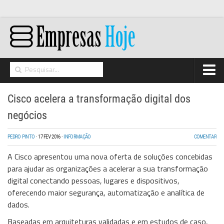
Home
Cisco acelera a transformação digital dos
Networking
negócios
Segurança
PEDRO PINTO
·
17 FEV 2016
·
INFORMAÇÃO
COMENTAR
High Tech
A
Cisco
apresentou uma nova oferta de soluções concebidas
Hosting/Cloud
para ajudar as organizações a acelerar a sua transformação
digital conectando pessoas, lugares e dispositivos,
I&D
oferecendo maior segurança, automatização e analítica de
Opinião
dados.
Baseadas em arquiteturas validadas e em estudos de caso,
Storage