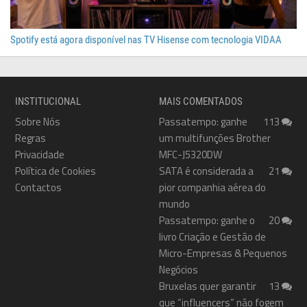
Spotify está agora disponível nas TV Hisense com tecnologia VIDAA
INSTITUCIONAL
MAIS COMENTADOS
Sobre Nós
Passatempo: ganhe
113
Regras
um multifunções Brother
Privacidade
MFC-J5320DW
Política de Cookies
SATA é considerada a
21
Contactos
pior companhia aérea do
mundo
Passatempo: ganhe o
20
livro Criação e Gestão de
Micro-Empresas & Pequenos
Negócios
Bruxelas quer garantir
13
que “influencers” não fogem