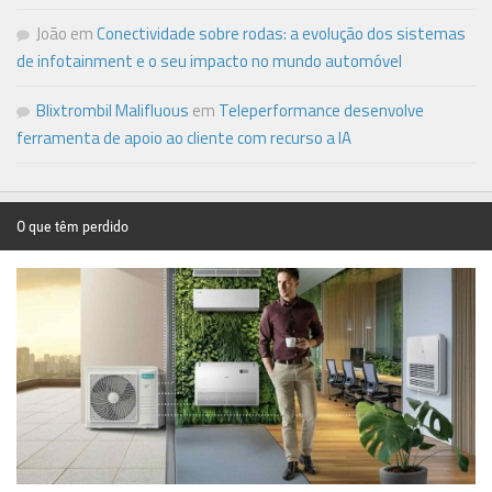
João
em
Conectividade sobre rodas: a evolução dos sistemas
de infotainment e o seu impacto no mundo automóvel
Blixtrombil Malifluous
em
Teleperformance desenvolve
ferramenta de apoio ao cliente com recurso a IA
O que têm perdido