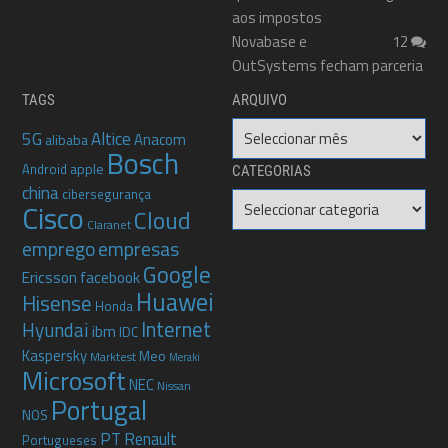
aos impostos
Novabase e
12
OutSystems fecham parceria
TAGS
ARQUIVO
Arquivo
5G
Altice
Anacom
alibaba
Bosch
apple
Android
CATEGORIAS
china
cibersegurança
Categorias
Cisco
Cloud
Claranet
emprego
empresas
Google
Ericsson
facebook
Huawei
Hisense
Honda
Internet
Hyundai
ibm
IDC
Kaspersky
Meo
Marktest
Meraki
Microsoft
NEC
Nissan
Portugal
NOS
PT
Renault
Portugueses