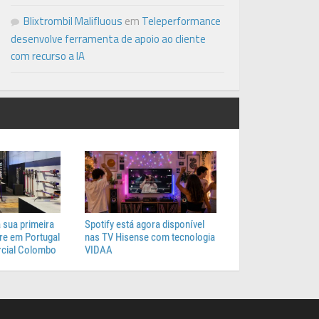
Blixtrombil Malifluous
em
Teleperformance
desenvolve ferramenta de apoio ao cliente
com recurso a IA
 sua primeira
Spotify está agora disponível
e em Portugal
nas TV Hisense com tecnologia
cial Colombo
VIDAA