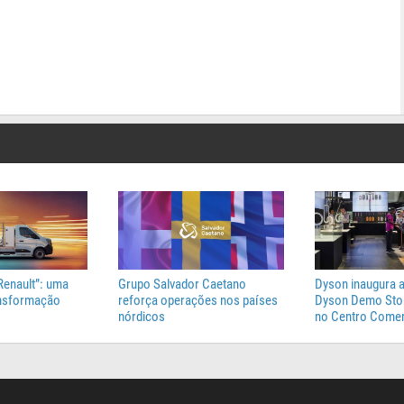
Renault”: uma
Grupo Salvador Caetano
Dyson inaugura a
ansformação
reforça operações nos países
Dyson Demo Stor
nórdicos
no Centro Comer