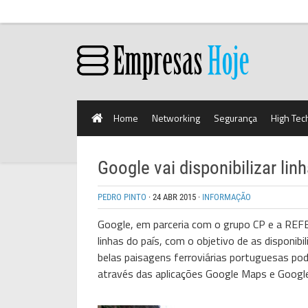
Home
Networking
Segurança
High Tec
Google vai disponibilizar lin
PEDRO PINTO
·
24 ABR 2015
·
INFORMAÇÃO
Google, em parceria com o grupo CP e a REFE
linhas do país, com o objetivo de as disponi
belas paisagens ferroviárias portuguesas pod
através das aplicações Google Maps e Google