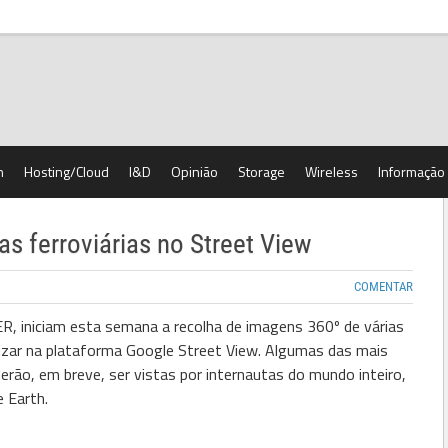
h
Hosting/Cloud
I&D
Opinião
Storage
Wireless
Informação
has ferroviárias no Street View
COMENTAR
R, iniciam esta semana a recolha de imagens 360º de várias
bilizar na plataforma Google Street View. Algumas das mais
erão, em breve, ser vistas por internautas do mundo inteiro,
 Earth.