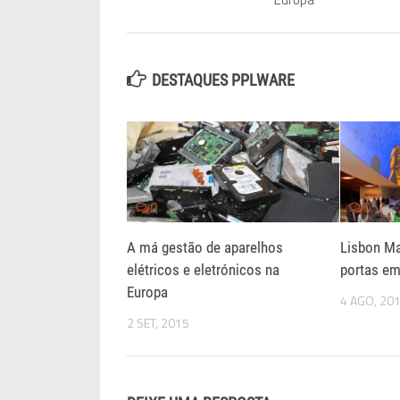
DESTAQUES PPLWARE
0
0
A má gestão de aparelhos
Lisbon Ma
elétricos e eletrónicos na
portas e
Europa
4 AGO, 20
2 SET, 2015