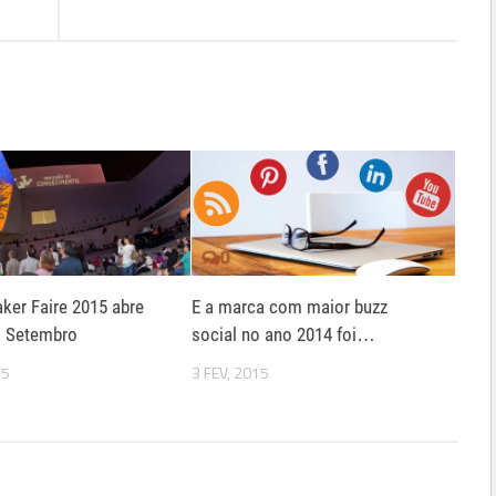
0
ker Faire 2015 abre
E a marca com maior buzz
m Setembro
social no ano 2014 foi…
15
3 FEV, 2015