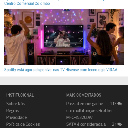
Centro Comercial Colombo
Spotify está agora disponível nas TV Hisense com tecnologia VIDAA
INSTITUCIONAL
MAIS COMENTADOS
Sobre Nós
Passatempo: ganhe
113
Regras
um multifunções Brother
Privacidade
MFC-J5320DW
Política de Cookies
SATA é considerada a
21