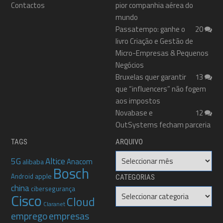
Contactos
pior companhia aérea do
mundo
Passatempo: ganhe o
20
livro Criação e Gestão de
Micro-Empresas & Pequenos
Negócios
Bruxelas quer garantir
13
que “influencers” não fogem
aos impostos
Novabase e
12
OutSystems fecham parceria
TAGS
ARQUIVO
Arquivo
5G
Altice
Anacom
alibaba
Bosch
apple
Android
CATEGORIAS
china
cibersegurança
Categorias
Cisco
Cloud
Claranet
emprego
empresas