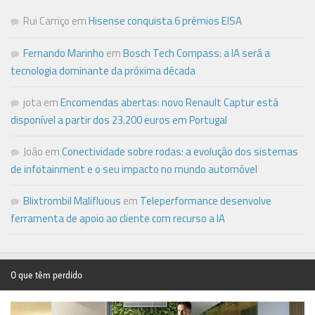
Rui Carriço
em
Hisense conquista 6 prémios EISA
Fernando Marinho
em
Bosch Tech Compass: a IA será a
tecnologia dominante da próxima década
jota
em
Encomendas abertas: novo Renault Captur está
disponível a partir dos 23.200 euros em Portugal
João
em
Conectividade sobre rodas: a evolução dos sistemas
de infotainment e o seu impacto no mundo automóvel
Blixtrombil Malifluous
em
Teleperformance desenvolve
ferramenta de apoio ao cliente com recurso a IA
O que têm perdido