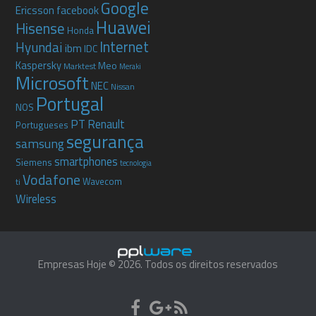
Google
Ericsson
facebook
Huawei
Hisense
Honda
Internet
Hyundai
ibm
IDC
Kaspersky
Meo
Marktest
Meraki
Microsoft
NEC
Nissan
Portugal
NOS
PT
Renault
Portugueses
segurança
samsung
smartphones
Siemens
tecnologia
Vodafone
Wavecom
ti
Wireless
Empresas Hoje © 2026. Todos os direitos reservados