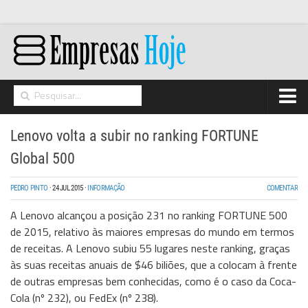
Home
Lenovo volta a subir no ranking FORTUNE
Networking
Global 500
Segurança
PEDRO PINTO
·
24 JUL 2015
·
INFORMAÇÃO
COMENTAR
High Tech
A Lenovo alcançou a posição 231 no ranking FORTUNE 500
Hosting/Cloud
de 2015, relativo às maiores empresas do mundo em termos
de receitas. A Lenovo subiu 55 lugares neste ranking, graças
I&D
às suas receitas anuais de $46 biliões, que a colocam à frente
Opinião
de outras empresas bem conhecidas, como é o caso da Coca-
Cola (nº 232), ou FedEx (nº 238).
Storage