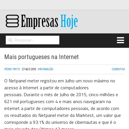
Home
Mais portugueses na Internet
Networking
PEDRO PINTO
·
27 AGO 2015
·
INFORMAÇÃO
COMENTAR
Segurança
O Netpanel meter registou em Julho um novo máximo no
High Tech
acesso à Internet a partir de computadores
pessoais. Durante o mês de Julho de 2015, cinco milhões e
Hosting/Cloud
621 mil portugueses com 4 e mais anos navegaram na
I&D
internet a partir de computadores pessoais, de acordo com
os resultados do Netpanel meter da Marktest, um valor que
Opinião
corresponde a 93.1% do universo de cibernautas e que é o
Storage