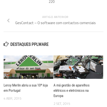
220
ARTIGO ANTERIOR
GesContact – O software com contactos comerciais
DESTAQUES PPLWARE
0
0
Leroy Merlin abriu a sua 10ª loja
A má gestão de aparelhos
em Portugal
elétricos e eletrónicos na
Europa
4 ABR, 2015
2 SET, 2015