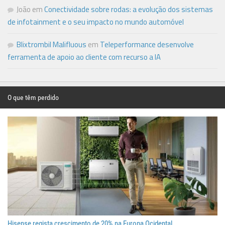
João
em
Conectividade sobre rodas: a evolução dos sistemas
de infotainment e o seu impacto no mundo automóvel
Blixtrombil Malifluous
em
Teleperformance desenvolve
ferramenta de apoio ao cliente com recurso a IA
O que têm perdido
Hisense regista crescimento de 20% na Europa Ocidental