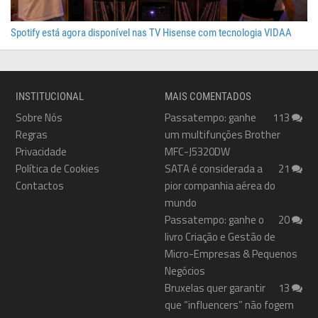
Spotify está agora disponível nas TV Hisense com tecnologia VIDAA
INSTITUCIONAL
MAIS COMENTADOS
Sobre Nós
Passatempo: ganhe
113
Regras
um multifunções Brother
Privacidade
MFC-J5320DW
Política de Cookies
SATA é considerada a
21
Contactos
pior companhia aérea do
mundo
Passatempo: ganhe o
20
livro Criação e Gestão de
Micro-Empresas & Pequenos
Negócios
Bruxelas quer garantir
13
que “influencers” não fogem