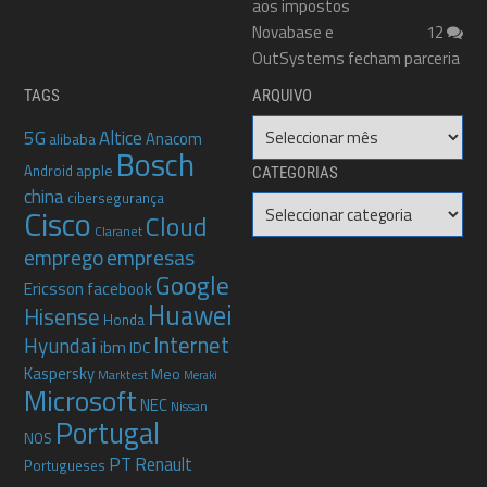
aos impostos
Novabase e
12
OutSystems fecham parceria
TAGS
ARQUIVO
Arquivo
5G
Altice
Anacom
alibaba
Bosch
apple
Android
CATEGORIAS
china
cibersegurança
Categorias
Cisco
Cloud
Claranet
emprego
empresas
Google
Ericsson
facebook
Huawei
Hisense
Honda
Internet
Hyundai
ibm
IDC
Kaspersky
Meo
Marktest
Meraki
Microsoft
NEC
Nissan
Portugal
NOS
PT
Renault
Portugueses