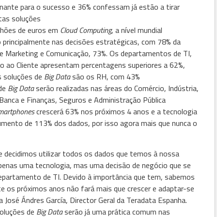
nante para o sucesso e 36% confessam já estão a tirar
tas soluções
lhões de euros em
Cloud Computing
, a nível mundial
o principalmente nas decisões estratégicas, com 78% da
de Marketing e Comunicação, 73%. Os departamentos de TI,
o ao Cliente apresentam percentagens superiores a 62%,
s soluções de
Big Data
são os RH, com 43%
 de
Big Data
serão realizadas nas áreas do Comércio, Indústria,
Banca e Finanças, Seguros e Administração Pública
martphones
crescerá 63% nos próximos 4 anos e a tecnologia
aumento de 113% dos dados, por isso agora mais que nunca o
e decidimos utilizar todos os dados que temos à nossa
apenas uma tecnologia, mas uma decisão de negócio que se
epartamento de TI. Devido à importância que tem, sabemos
e os próximos anos não fará mais que crescer e adaptar-se
a José Ándres García, Director Geral da Teradata Espanha.
 soluções de
Big Data
serão já uma prática comum nas