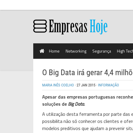
Home
Networking
Segurança
High Tec
O Big Data irá gerar 4,4 mi
MARIA INÊS COELHO
·
27 JAN 2015
·
INFORMAÇÃO
Apesar das empresas portuguesas reconhece
soluções de
Big Data
.
A utilização desta ferramenta por parte das
possibilita não só conhecer os clientes e o
modelos preditivos que ajudam a prevenir sit