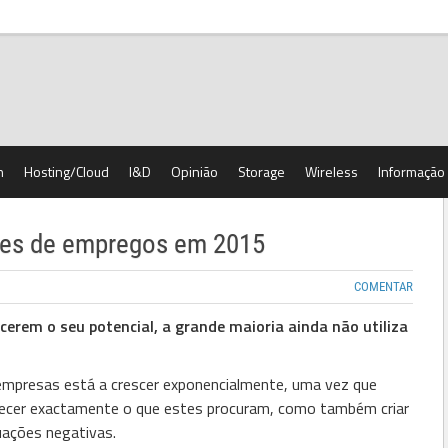
h
Hosting/Cloud
I&D
Opinião
Storage
Wireless
Informação
lhões de empregos em 2015
COMENTAR
rem o seu potencial, a grande maioria ainda não utiliza
 empresas está a crescer exponencialmente, uma vez que
ferecer exactamente o que estes procuram, como também criar
uações negativas.