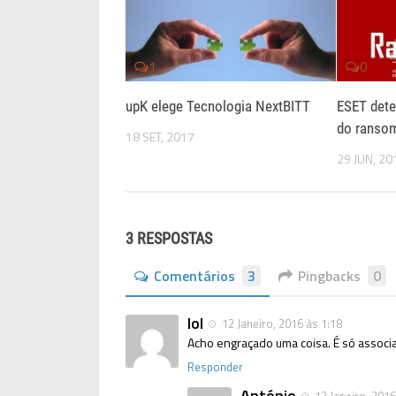
1
0
upK elege Tecnologia NextBITT
ESET dete
do ranso
18 SET, 2017
29 JUN, 20
3 RESPOSTAS
Comentários
3
Pingbacks
0
lol
12 Janeiro, 2016 às 1:18
Acho engraçado uma coisa. É só assoc
Responder
António