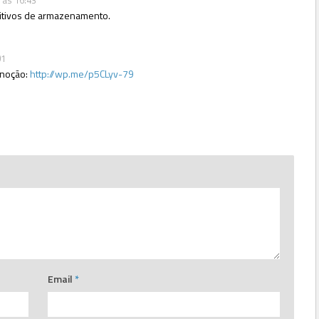
 às 16:43
itivos de armazenamento.
01
a noção:
http://wp.me/p5CLyv-79
Email
*