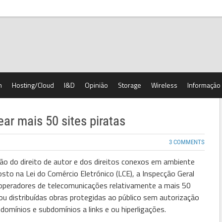
h
Hosting/Cloud
I&D
Opinião
Storage
Wireless
Informação
ar mais 50 sites piratas
3 COMMENTS
ão do direito de autor e dos direitos conexos em ambiente
osto na Lei do Comércio Eletrónico (LCE), a Inspecção Geral
s operadores de telecomunicações relativamente a mais 50
 ou distribuídas obras protegidas ao público sem autorização
domínios e subdomínios a links e ou hiperligações.