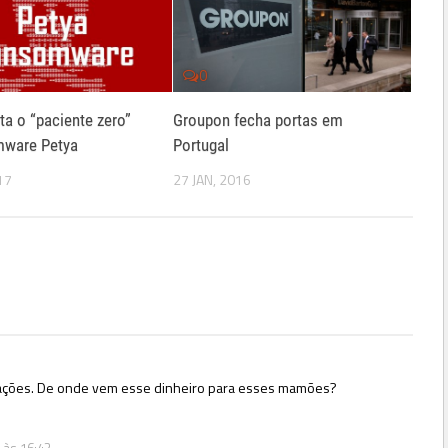
0
ta o “paciente zero”
Groupon fecha portas em
mware Petya
Portugal
17
27 JAN, 2016
iações. De onde vem esse dinheiro para esses mamões?