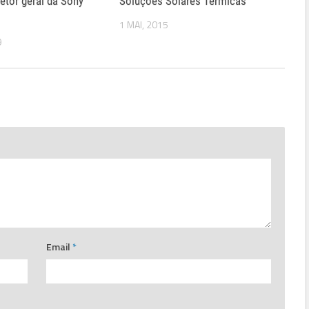
retor geral da Sony
Soluções Solares Térmicas
1 MAI, 2015
9
Email
*