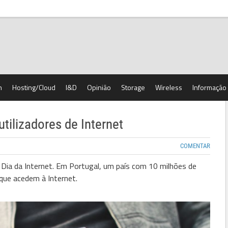
h
Hosting/Cloud
I&D
Opinião
Storage
Wireless
Informação
tilizadores de Internet
COMENTAR
ia da Internet. Em Portugal, um país com 10 milhões de
 que acedem à Internet.