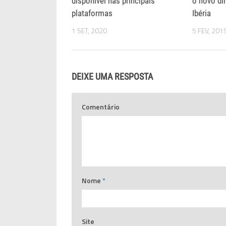
disponível nas principais
o novo di
plataformas
Ibéria
1 SET, 2020
5 FEV, 201
DEIXE UMA RESPOSTA
Comentário
Nome
*
Site