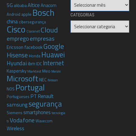
Arquivo
5G
Altice
Anacom
alibaba
Bosch
apple
Android
CATEGORIAS
china
cibersegurança
Categorias
Cisco
Cloud
Claranet
emprego
empresas
Google
Ericsson
facebook
Huawei
Hisense
Honda
Internet
Hyundai
ibm
IDC
Kaspersky
Meo
Marktest
Meraki
Microsoft
NEC
Nissan
Portugal
NOS
PT
Renault
Portugueses
segurança
samsung
smartphones
Siemens
tecnologia
Vodafone
Wavecom
ti
Wireless