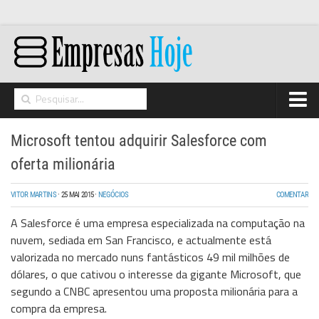
Home
Microsoft tentou adquirir Salesforce com
Networking
oferta milionária
Segurança
VITOR MARTINS
·
25 MAI 2015
·
NEGÓCIOS
COMENTAR
High Tech
A Salesforce é uma empresa especializada na computação na
Hosting/Cloud
nuvem, sediada em San Francisco, e actualmente está
valorizada no mercado nuns fantásticos 49 mil milhões de
I&D
dólares, o que cativou o interesse da gigante Microsoft, que
Opinião
segundo a CNBC apresentou uma proposta milionária para a
compra da empresa.
Storage