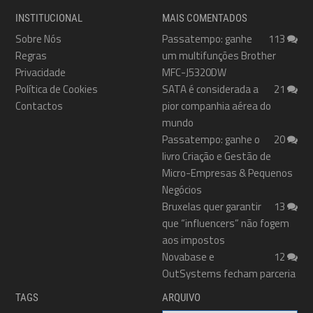
INSTITUCIONAL
MAIS COMENTADOS
Sobre Nós
Passatempo: ganhe
113
Regras
um multifunções Brother
Privacidade
MFC-J5320DW
Política de Cookies
SATA é considerada a
21
Contactos
pior companhia aérea do
mundo
Passatempo: ganhe o
20
livro Criação e Gestão de
Micro-Empresas & Pequenos
Negócios
Bruxelas quer garantir
13
que “influencers” não fogem
aos impostos
Novabase e
12
OutSystems fecham parceria
TAGS
ARQUIVO